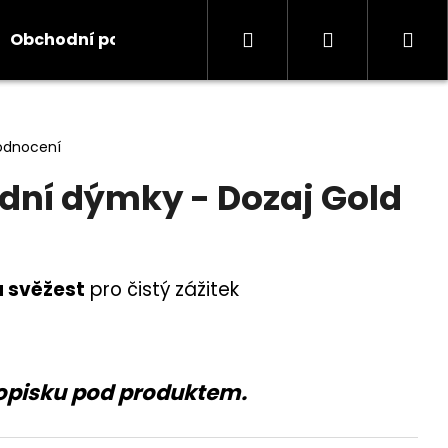
Hledat
Přihlášení
Ná
Obchodní podmínky
Kontakty
Informace
koš
odnocení
dní dýmky - Dozaj Gold
 svěžest
pro čistý zážitek
opisku pod produktem.