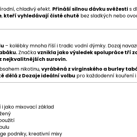
írodní, chladivý efekt.
Přináší silnou dávku svěžesti
s d
e
,
kteří vyhledávají čisté chutě
bez sladkých nebo ovo
lu
– kolébky mnoha říší i tradic vodní dýmky. Dozaj navaz
tabáku.
Značka
vznikla jako výsledek spolupráce tří z
z nejkvalitnějších surovin.
bsahem nikotinu,
vyráběná z virginského a burley tab
ě dělá z Dozaje ideální volbu
pro každodenní kouření i 
 i jako mixovací základ
ážený
oužití
bulu
e podniky, kreativní mixy