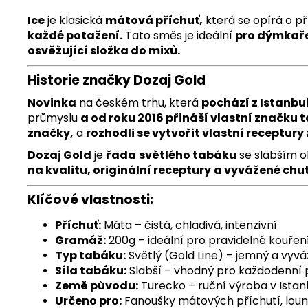
Ice
je klasická
mátová příchuť,
která se opírá o př
každé potažení.
Tato směs je ideální
pro dýmkař
osvěžující složka do mixů.
Historie značky Dozaj Gold
Novinka
na českém trhu, která
pochází z Istanbu
průmyslu
a od roku 2016 přináší vlastní značku 
značky,
a
rozhodli se vytvořit vlastní receptury 
Dozaj Gold
je
řada
světlého tabáku
se slabším o
na kvalitu, originální receptury
a vyvážené chut
Klíčové vlastnosti:
Příchuť:
Máta – čistá, chladivá, intenzivní
Gramáž:
200g – ideální pro pravidelné kouření
Typ tabáku:
Světlý (Gold Line) – jemný a vyv
Síla tabáku:
Slabší – vhodný pro každodenní p
Země původu:
Turecko – ruční výroba v Istan
Určeno pro:
Fanoušky mátových příchutí, loung