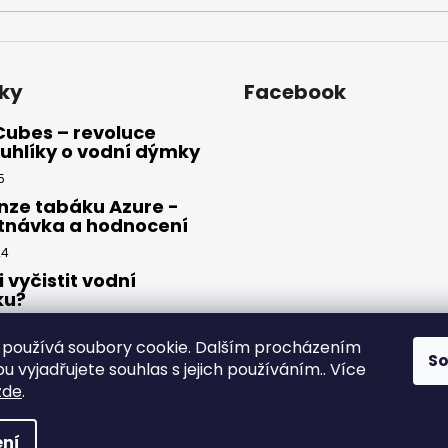
ky
Facebook
Cubes – revoluce
uhlíky o vodní dýmky
5
nze tabáku Azure -
tnávka a hodnocení
24
i vyčistit vodní
ku?
23
používá soubory cookie. Dalším procházením
S
 vyjadřujete souhlas s jejich používáním.. Více
zde
.
yhrazena.
ní