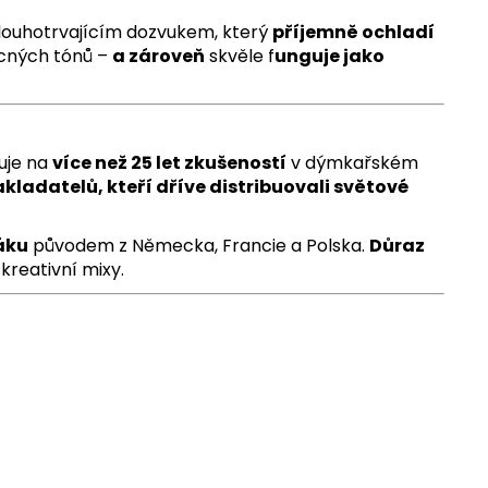
louhotrvajícím dozvukem, který
příjemně ochladí
cných tónů –
a zároveň
skvěle f
unguje jako
uje na
více než 25 let zkušeností
v dýmkařském
akladatelů, kteří dříve distribuovali světové
áku
původem z Německa, Francie a Polska.
Důraz
kreativní mixy.