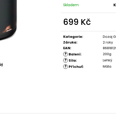
Skladem
K
699 Kč
Měrná
cena:
Kategorie
:
Dozaj G
Záruka
:
2 roky
EAN
:
868181
?
200g
Balení
:
?
Lehký
Síla
:
?
Máta
Příchuť
: