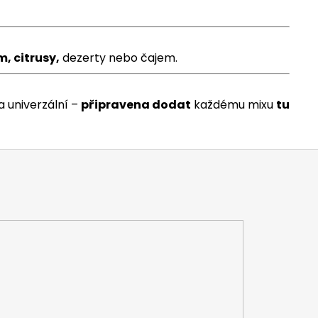
m, citrusy,
dezerty nebo čajem.
a univerzální –
připravena dodat
každému mixu
tu