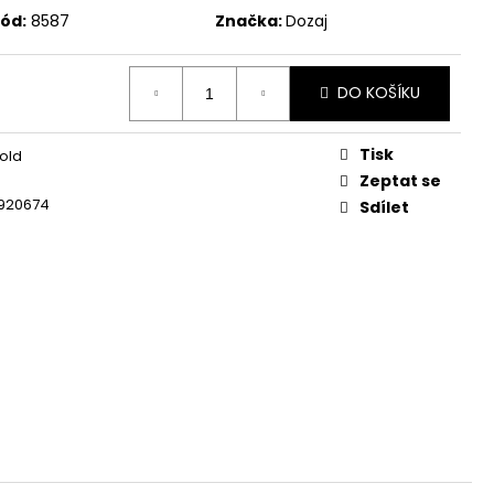
ód:
8587
Značka:
Dozaj
DO KOŠÍKU
Tisk
old
Zeptat se
2920674
Sdílet