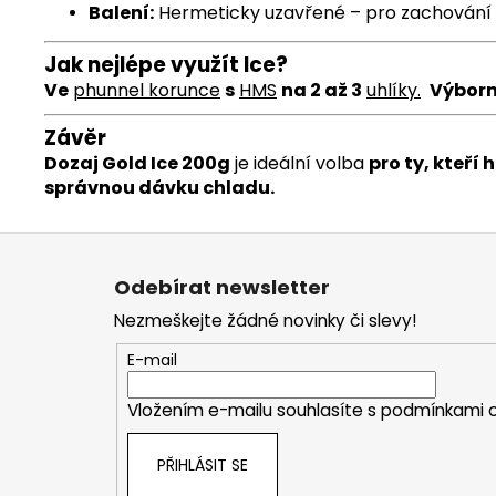
Balení:
Hermeticky uzavřené – pro zachování s
Jak nejlépe využít Ice?
Ve
phunnel
korunce
s
HMS
na 2 až 3
uhlíky
.
Výborn
Závěr
Dozaj Gold Ice 200g
je ideální volba
pro ty, kteří 
správnou dávku chladu.
Z
á
Odebírat newsletter
p
Nezmeškejte žádné novinky či slevy!
a
t
E-mail
í
Vložením e-mailu souhlasíte s
podmínkami o
PŘIHLÁSIT SE