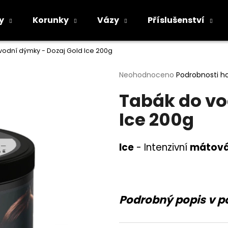
y
Korunky
Vázy
Příslušenství
vodní dýmky - Dozaj Gold Ice 200g
Co potřebujete najít?
Průměrné
Neohodnoceno
Podrobnosti h
hodnocení
Tabák do vo
produktu
HLEDAT
je
Ice 200g
0,0
z
5
Doporučujeme
hvězdiček.
Ice
-
Intenzivní
mátová
Podrobný popis v p