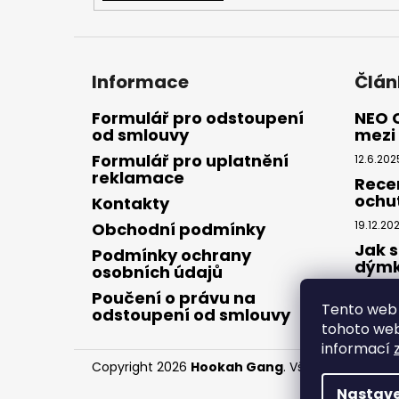
Informace
Člán
Formulář pro odstoupení
NEO 
od smlouvy
mezi 
Formulář pro uplatnění
12.6.202
reklamace
Rece
ochu
Kontakty
19.12.20
Obchodní podmínky
Jak s
Podmínky ochrany
dým
osobních údajů
28.8.20
Poučení o právu na
Tento web 
odstoupení od smlouvy
tohoto webu
informací
Copyright 2026
Hookah Gang
. Všechna práva v
Nastave