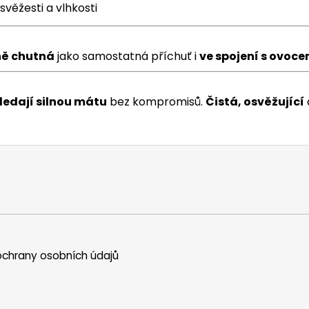
věžesti a vlhkosti
ě chutná
jako samostatná příchuť i
ve spojení s ovoce
hledají silnou mátu
bez kompromisů.
Čistá, osvěžující
chrany osobních údajů