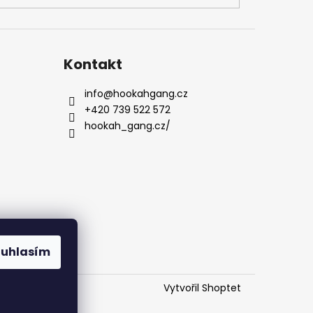
Kontakt
info
@
hookahgang.cz
+420 739 522 572
hookah_gang.cz/
ouhlasím
Vytvořil Shoptet