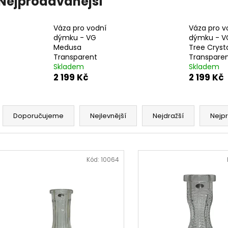
Nejprodávanější
Váza pro vodní
Váza pro v
dýmku - VG
dýmku - V
Medusa
Tree Cryst
Transparent
Transpare
Skladem
Skladem
2 199 Kč
2 199 Kč
Ř
a
Doporučujeme
Nejlevnější
Nejdražší
Nejp
z
e
V
n
ý
Kód:
10064
í
p
p
i
r
s
o
p
d