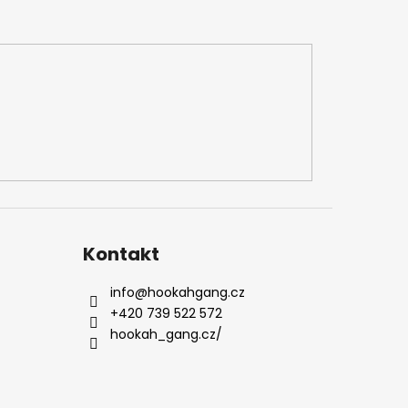
Kontakt
info
@
hookahgang.cz
+420 739 522 572
hookah_gang.cz/