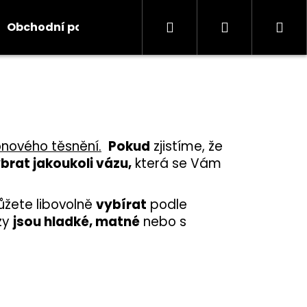
Hledat
Přihlášení
Ná
Obchodní podmínky
Kontakty
Informace
koš
konového těsnění
.
Pokud
zjistíme, že
brat jakoukoli vázu,
která se Vám
žete libovolně
vybírat
podle
zy
jsou hladké, matné
nebo s