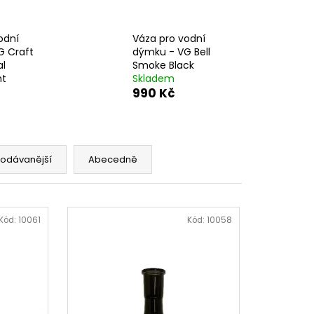
odní
Váza pro vodní
G Craft
dýmku - VG Bell
al
Smoke Black
nt
Skladem
990 Kč
rodávanější
Abecedně
Kód:
10061
Kód:
10058