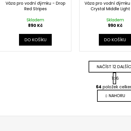
Váza pro vodní dýmku - Drop
Váza pro vodní dýmku 
Red Stripes
Crystal Middle Light
Skladem
Skladem
890 Kč
990 Kč
DO KOŠÍKU
DO KOŠÍKU
NAČÍST 12 DALŠÍ
S
1
6
t
O
r
64
položek celk
v
á
NAHORU
l
n
k
á
o
d
v
a
á
c
n
í
í