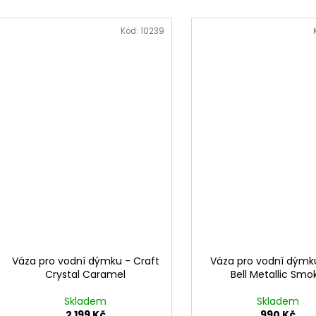
Kód:
10239
Váza pro vodní dýmku - Craft
Váza pro vodní dýmk
Crystal Caramel
Bell Metallic Smo
Skladem
Skladem
2 199 Kč
990 Kč