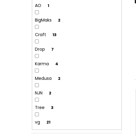
l
AO
1
BigMaks
2
Craft
13
Drop
7
Karma
4
Medusa
2
NJN
2
Tree
3
vg
21