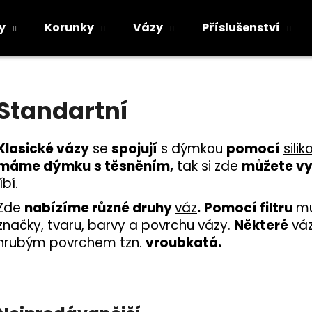
y
Korunky
Vázy
Příslušenství
Co potřebujete najít?
Standartní
HLEDAT
Klasické vázy
se
spojují
s dýmkou
pomocí
sili
máme dýmku
s těsněním,
tak si zde
můžete vy
líbí.
Doporučujeme
Zde
nabízíme různé druhy
váz
.
Pomocí filtru
mů
značky, tvaru, barvy a povrchu vázy.
Některé
vá
hrubým povrchem tzn.
vroubkatá.