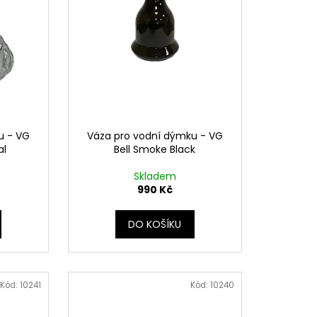
u - VG
Váza pro vodní dýmku - VG
al
Bell Smoke Black
Skladem
990 Kč
DO KOŠÍKU
Kód:
10241
Kód:
10240