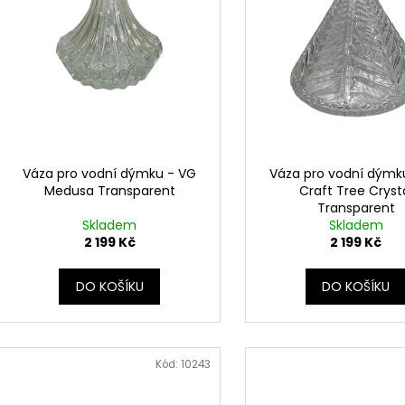
r
u
o
k
d
t
u
ů
k
t
ů
Váza pro vodní dýmku - VG
Váza pro vodní dýmk
Medusa Transparent
Craft Tree Cryst
Transparent
Skladem
Skladem
2 199 Kč
2 199 Kč
DO KOŠÍKU
DO KOŠÍKU
Kód:
10243