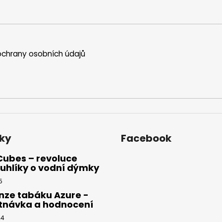
p
r
v
k
y
chrany osobních údajů
v
ý
p
i
s
u
ky
Facebook
Cubes – revoluce
uhlíky o vodní dýmky
5
nze tabáku Azure -
tnávka a hodnocení
24