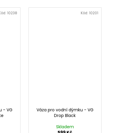
Kód:
10238
Kód:
10201
u - VG
Váza pro vodní dýmku - VG
ke
Drop Black
Skladem
599 Kč