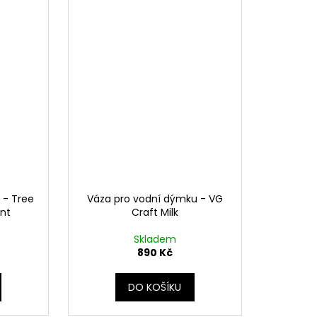
 - Tree
Váza pro vodní dýmku - VG
ent
Craft Milk
Skladem
890 Kč
DO KOŠÍKU