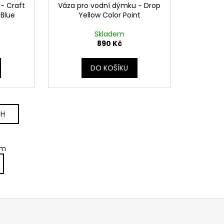
- Craft
Váza pro vodní dýmku - Drop
 Blue
Yellow Color Point
Skladem
890 Kč
DO KOŠÍKU
CH
em