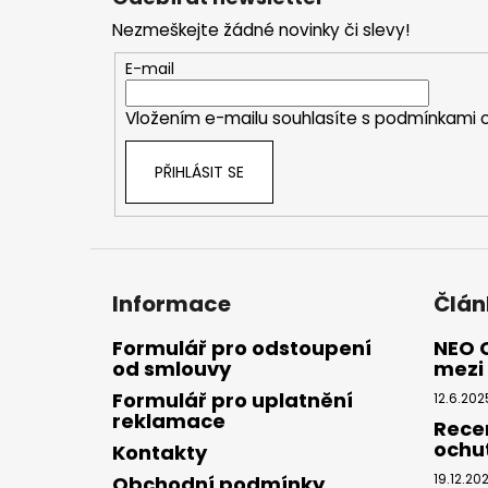
p
Nezmeškejte žádné novinky či slevy!
a
t
E-mail
í
Vložením e-mailu souhlasíte s
podmínkami o
PŘIHLÁSIT SE
Informace
Člán
Formulář pro odstoupení
NEO 
od smlouvy
mezi 
Formulář pro uplatnění
12.6.202
reklamace
Rece
ochu
Kontakty
19.12.20
Obchodní podmínky