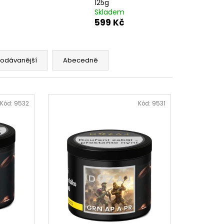
125g
Skladem
599 Kč
rodávanější
Abecedně
Kód:
9532
Kód:
9531