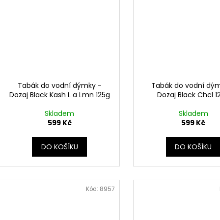
Tabák do vodní dýmky -
Tabák do vodní dý
Dozaj Black Kash L a Lmn 125g
Dozaj Black Chcl 1
Skladem
Skladem
599 Kč
599 Kč
DO KOŠÍKU
DO KOŠÍKU
Kód:
8957