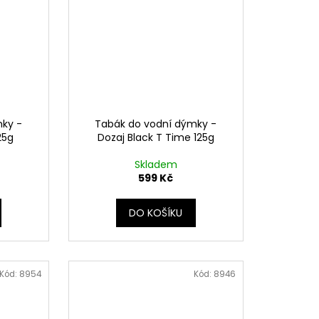
mky -
Tabák do vodní dýmky -
25g
Dozaj Black T Time 125g
Skladem
599 Kč
DO KOŠÍKU
Kód:
8954
Kód:
8946