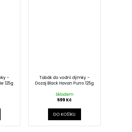
mky -
Tabák do vodní dýmky -
ie 125g
Dozaj Black Havan Purro 125g
Skladem
599 Kč
DO KOŠÍKU