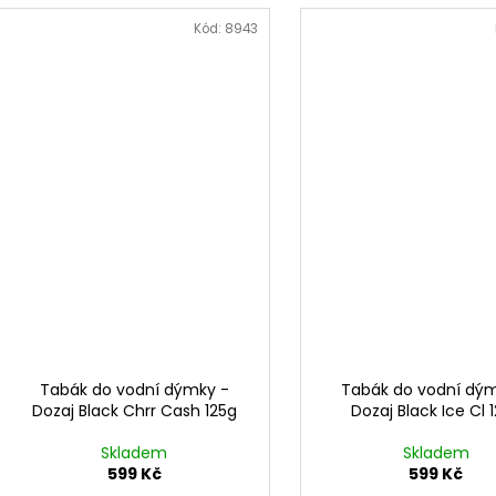
Kód:
8943
Tabák do vodní dýmky -
Tabák do vodní dý
Dozaj Black Chrr Cash 125g
Dozaj Black Ice Cl 
Skladem
Skladem
599 Kč
599 Kč