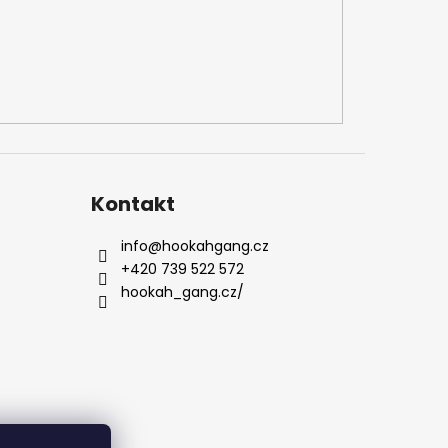
Kontakt
info
@
hookahgang.cz
+420 739 522 572
hookah_gang.cz/