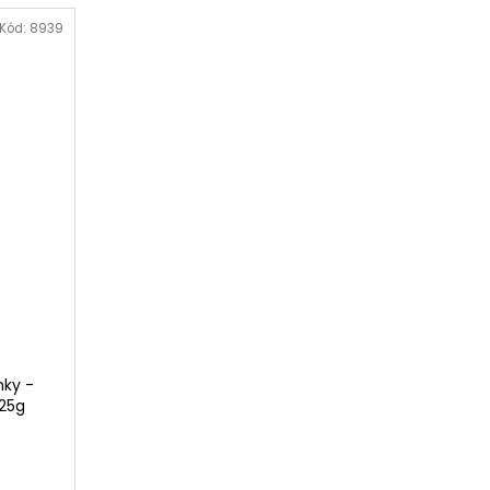
Kód:
8939
mky -
125g