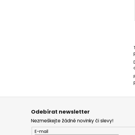
Z
á
Odebírat newsletter
p
Nezmeškejte žádné novinky či slevy!
a
t
E-mail