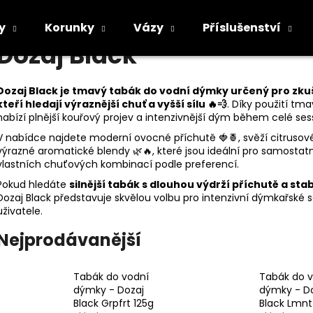
y
Korunky
Vázy
Příslušenství
Dozaj Black
Co potřebujete najít?
Dozaj Black je tmavý tabák do
vodní dýmky určený pro zku
kteří hledají výraznější chuť a vyšší sílu 🔥💨
. Díky použití tm
nabízí plnější kouřový projev a intenzivnější dým během celé ses
HLEDAT
V nabídce najdete moderní ovocné příchutě 🍓🍍, svěží citrusov
výrazné aromatické blendy 🌿🔥, které jsou ideální pro samostat
vlastních chuťových kombinací podle preferencí.
Pokud hledáte
silnější tabák s dlouhou výdrží příchutě a stab
Doporučujeme
Dozaj Black představuje skvělou volbu pro intenzivní dýmkařské s
uživatele.
Nejprodávanější
Tabák do vodní
Tabák do 
dýmky - Dozaj
dýmky - D
Black Grpfrt 125g
Black Lmnt