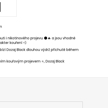
m
uti i nikotinového projevu 🌑🔥 a jsou vhodné
akter kouření 💨
nabízí Dozaj Black dlouhou výdrž příchutě během
ním kouřovým projevem ⭐, Dozaj Black