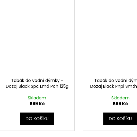
Tabák do vodní dýmky -
Tabák do vodní dý
Dozaj Black Spc Lmd Pch 125g
Dozaj Black Pnpl Smth
Skladem
Skladem
599 Kč
599 Kč
DO KOŠÍKU
DO KOŠÍKU