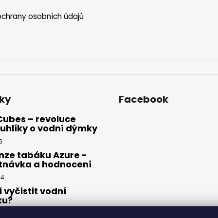
p
i
chrany osobních údajů
s
u
ky
Facebook
Cubes – revoluce
uhlíky o vodní dýmky
5
nze tabáku Azure -
tnávka a hodnocení
24
i vyčistit vodní
ku?
23