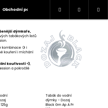
Hledat
Přihlášení
Ná
Obchodní podmínky
Kontakty
Informace
koš
šenější dýmkaře,
avých tabákových listů
sion.
é kombinace 🍋 i
né kouření i míchání
ilní kouřivostí 💨
,
ession a pokročilé
vodní
Tabák do vodní
ozaj
dýmky - Dozaj
 125g
Black Grn Ap A Pr