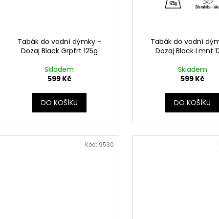
t
ů
Tabák do vodní dýmky -
Tabák do vodní dý
Dozaj Black Grpfrt 125g
Dozaj Black Lmnt 1
Skladem
Skladem
599 Kč
599 Kč
DO KOŠÍKU
DO KOŠÍKU
Kód:
9530