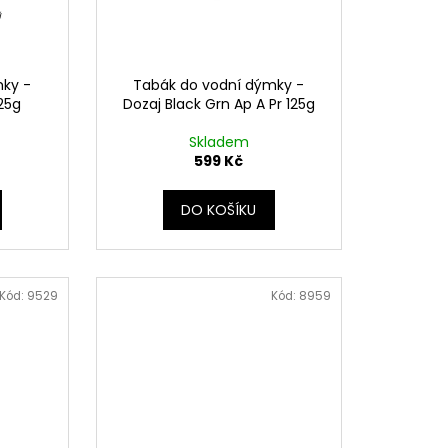
mky -
Tabák do vodní dýmky -
25g
Dozaj Black Grn Ap A Pr 125g
Skladem
599 Kč
DO KOŠÍKU
Kód:
9529
Kód:
8959