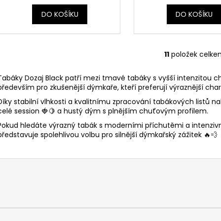
DO KOŠÍKU
DO KOŠÍKU
11
položek celke
O
v
Tabáky Dozaj Black patří mezi tmavé tabáky s vyšší intenzitou ch
l
především pro zkušenější dýmkaře, kteří preferují výraznější char
á
d
Díky stabilní vlhkosti a kvalitnímu zpracování tabákových listů 
celé session 🍓🍋 a hustý dým s plnějším chuťovým profilem.
a
c
Pokud hledáte výrazný tabák s moderními příchutěmi a intenziv
í
představuje spolehlivou volbu pro silnější dýmkařský zážitek 🔥💨
p
r
v
k
y
v
ý