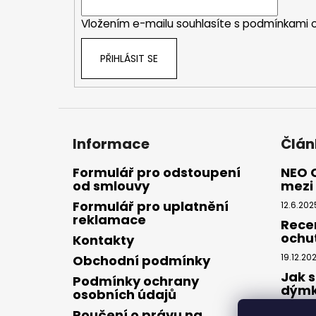
í
Vložením e-mailu souhlasíte s
podmínkami o
PŘIHLÁSIT SE
Informace
Člán
Formulář pro odstoupení
NEO 
od smlouvy
mezi 
Formulář pro uplatnění
12.6.202
reklamace
Rece
ochu
Kontakty
19.12.20
Obchodní podmínky
Jak s
Podmínky ochrany
dým
osobních údajů
28.8.20
Poučení o právu na