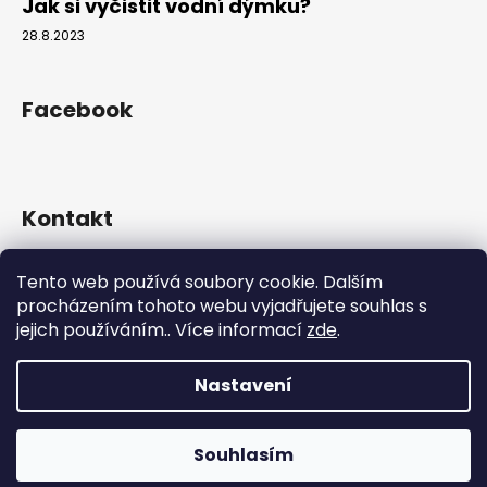
Jak si vyčistit vodní dýmku?
28.8.2023
Facebook
Kontakt
info
@
hookahgang.cz
Tento web používá soubory cookie. Dalším
+420 739 522 572
procházením tohoto webu vyjadřujete souhlas s
hookah_gang.cz/
jejich používáním.. Více informací
zde
.
Nastavení
Vytvořil Shoptet
Copyright 2026
Hookah Gang
. Všechna práva vyhrazena.
Souhlasím