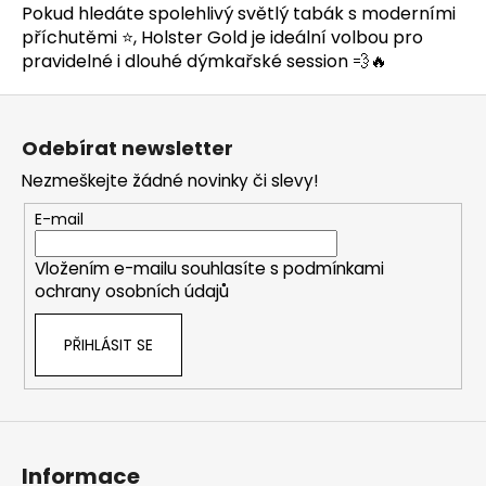
Pokud hledáte spolehlivý světlý tabák s moderními
r
příchutěmi ⭐, Holster Gold je ideální volbou pro
v
pravidelné i dlouhé dýmkařské session 💨🔥
k
y
Z
v
á
ý
Odebírat newsletter
p
p
Nezmeškejte žádné novinky či slevy!
i
a
s
t
E-mail
u
í
Vložením e-mailu souhlasíte s
podmínkami
ochrany osobních údajů
PŘIHLÁSIT SE
Informace