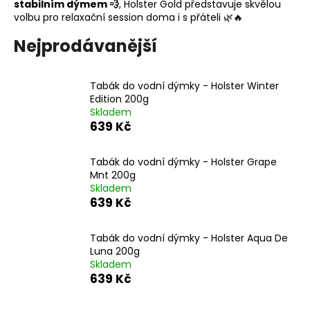
stabilním dýmem 💨
, Holster Gold představuje skvělou
a
volbu pro relaxační session doma i s přáteli 🌿🔥
j
Nejprodávanější
í
t
?
Tabák do vodní dýmky - Holster Winter
Edition 200g
Skladem
639 Kč
HLEDAT
Tabák do vodní dýmky - Holster Grape
Mnt 200g
Skladem
639 Kč
D
o
Tabák do vodní dýmky - Holster Aqua De
p
Luna 200g
o
Skladem
639 Kč
r
u