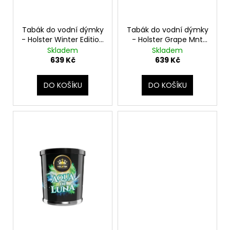
u
k
t
Tabák do vodní dýmky
Tabák do vodní dýmky
ů
- Holster Winter Edition
- Holster Grape Mnt
200g
200g
Skladem
Skladem
639 Kč
639 Kč
DO KOŠÍKU
DO KOŠÍKU