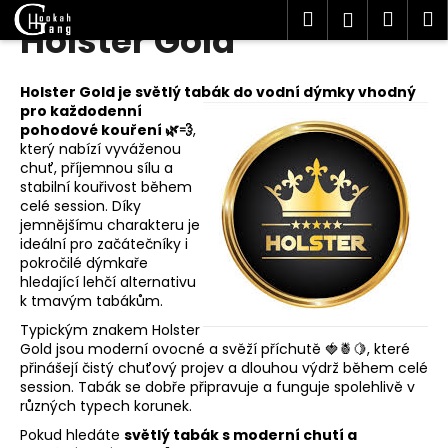
K
Hledat
Náku
M
Přihlášen
Holster Gold
Přejít
o
Zpět
Zpět
na
košík
š
obsah
í
Holster Gold je světlý tabák do
vodní dýmky vhodný
C
k
pro každodenní
o
pohodové kouření 🌿💨
,
který nabízí vyváženou
p
chuť, příjemnou sílu a
o
stabilní kouřivost během
celé session. Díky
t
jemnějšímu charakteru je
ř
ideální pro začátečníky i
e
pokročilé dýmkaře
hledající lehčí alternativu
b
k tmavým tabákům.
u
Typickým znakem Holster
j
Gold jsou moderní ovocné a svěží příchutě 🍓🍍🍋, které
e
přinášejí čistý chuťový projev a dlouhou výdrž během celé
session. Tabák se dobře připravuje a funguje spolehlivě v
t
různých typech korunek.
e
Pokud hledáte
světlý tabák s moderní chutí a
n