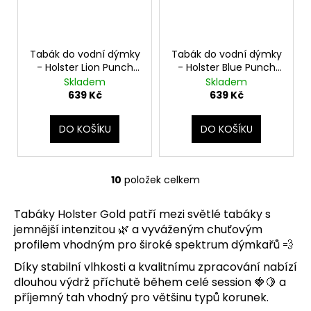
Tabák do vodní dýmky
Tabák do vodní dýmky
- Holster Lion Punch
- Holster Blue Punch
200g
200g
Skladem
Skladem
639 Kč
639 Kč
DO KOŠÍKU
DO KOŠÍKU
10
položek celkem
O
v
Tabáky Holster Gold patří mezi světlé tabáky s
l
jemnější intenzitou 🌿 a vyváženým chuťovým
á
profilem vhodným pro široké spektrum dýmkařů 💨
d
a
Díky stabilní vlhkosti a kvalitnímu zpracování nabízí
c
dlouhou výdrž příchutě během celé session 🍓🍋 a
í
příjemný tah vhodný pro většinu typů korunek.
p