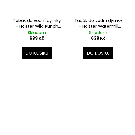
Tabák do vodní dýmky
Tabák do vodní dýmky
- Holster Wild Punch
- Holster Watermill
200g
Punch 200g
Skladem
Skladem
639 Kč
639 Kč
DO KOŠÍKU
DO KOŠÍKU