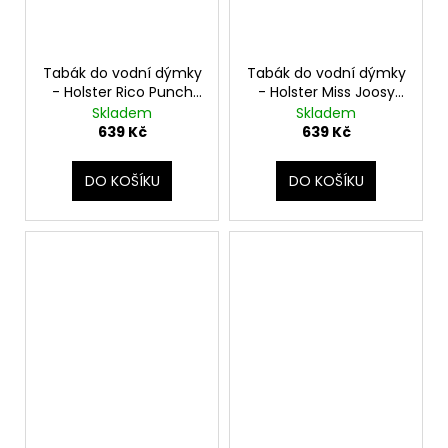
Tabák do vodní dýmky
Tabák do vodní dýmky
- Holster Rico Punch
- Holster Miss Joosy
200g
200g
Skladem
Skladem
639 Kč
639 Kč
DO KOŠÍKU
DO KOŠÍKU