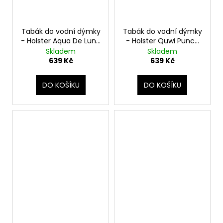
Tabák do vodní dýmky
Tabák do vodní dýmky
- Holster Aqua De Luna
- Holster Quwi Punch
200g
200g
Skladem
Skladem
639 Kč
639 Kč
DO KOŠÍKU
DO KOŠÍKU