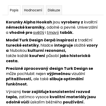
Popis
Hodnocení
Diskuze
Korunky Alpha Hookah
jsou
vyrobeny
z
kvalitní
německé keramiky,
odolné a pevné. Univerzální
a
vhodné
pro
světlý
i
tmavý
tabák.
Model Turk Design čerpá inspiraci z
tradiční
turecké estetiky
, hladce
integruje
složité
vzory
a
hlubokou
kulturní rezonanci,
takže každé
kouření
působí
jako historická
cesta.
Precizně zpracovaný
design Turk Design se
může pochlubit nejen
výjimečnou
vizuální
přitažlivostí,
ale také
slibuje optimální
funkčnost.
Výrazný
tvar zajišťuje konzistentní rozvod
tepla,
zatímco vysoce
kvalitní materiály jsou
odolné vůči
úskalím běžného
používání.