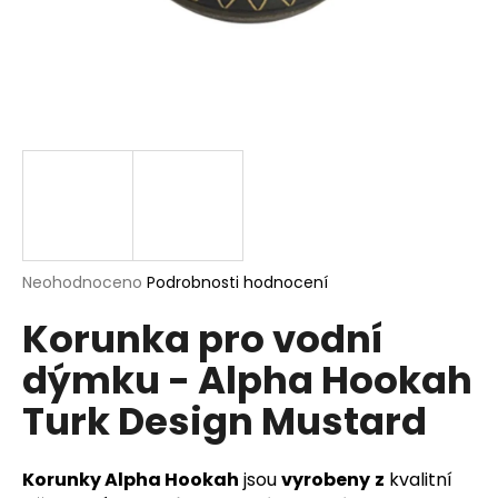
a
j
í
t
?
HLEDAT
Průměrné
Neohodnoceno
Podrobnosti hodnocení
hodnocení
Korunka pro vodní
produktu
je
D
dýmku - Alpha Hookah
0,0
o
z
p
Turk Design Mustard
5
o
hvězdiček.
r
u
Korunky Alpha Hookah
jsou
vyrobeny
z
kvalitní