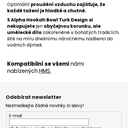
Optimální
proudění vzduchu zajišťuje, že
každé tažení je hladké a chutné.
S Alpha Hookah Bowl Turk Design
si
nekupujete
jen
obyčejnou korunku, ale
umělecké dílo
zakořeněné v bohatých tradicích,
šité na míru dnešnímu náročnému nadšenci do
vodních dýmek.
Kompatibilní se všemi
námi
nabízených
HMS
.
Z
á
Odebírat newsletter
p
Nezmeškejte žádné novinky či slevy!
a
t
E-mail
í