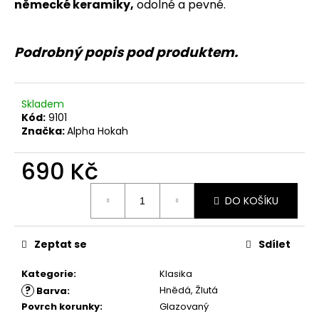
č
německé keramiky,
odolné a pevné.
u
j
e
Podrobný popis pod produktem.
m
e
Skladem
Kód:
9101
Značka:
Alpha Hokah
690 Kč
Měrná
DO KOŠÍKU
cena:
Zeptat se
Sdílet
Kategorie
:
Klasika
?
Hnědá, Žlutá
Barva
:
Povrch korunky
:
Glazovaný