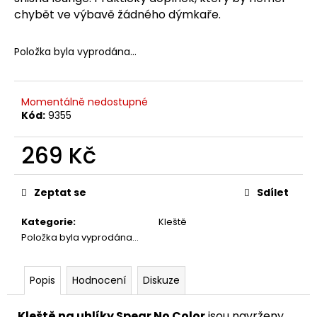
č
chybět ve výbavě žádného dýmkaře.
u
j
e
Položka byla vyprodána…
m
e
Momentálně nedostupné
Kód:
9355
269 Kč
Měrná
cena:
Zeptat se
Sdílet
Kategorie
:
Kleště
Položka byla vyprodána…
Popis
Hodnocení
Diskuze
Kleště na uhlíky Spear No Color
jsou navrženy