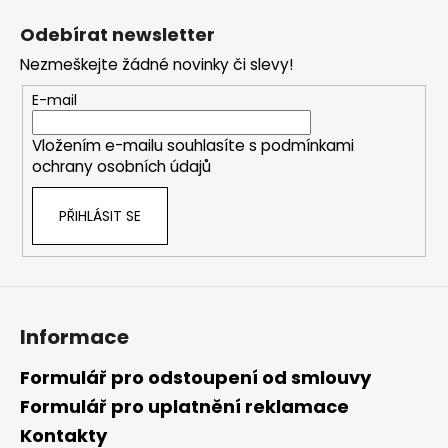
á
Odebírat newsletter
p
Nezmeškejte žádné novinky či slevy!
a
t
E-mail
í
Vložením e-mailu souhlasíte s
podmínkami
ochrany osobních údajů
PŘIHLÁSIT SE
Informace
Formulář pro odstoupení od smlouvy
Formulář pro uplatnění reklamace
Kontakty