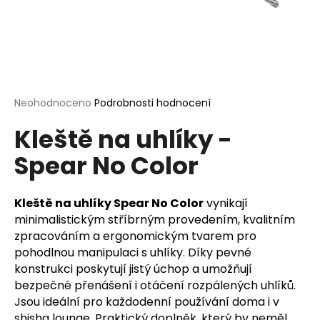
a
j
í
t
?
Průměrné
Neohodnoceno
Podrobnosti hodnocení
hodnocení
Kleště na uhlíky -
produktu
je
Spear No Color
0,0
HLEDAT
z
5
hvězdiček.
Kleště na uhlíky Spear No Color
vynikají
minimalistickým stříbrným provedením, kvalitním
D
zpracováním a ergonomickým tvarem pro
o
pohodlnou manipulaci s uhlíky. Díky pevné
p
konstrukci poskytují jistý úchop a umožňují
o
bezpečné přenášení i otáčení rozpálených uhlíků.
r
Jsou ideální pro každodenní používání doma i v
u
shisha lounge. Praktický doplněk, který by neměl