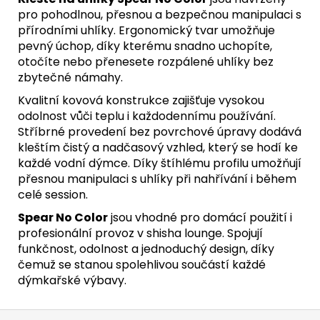
pro pohodlnou, přesnou a bezpečnou manipulaci s
přírodními uhlíky. Ergonomický tvar umožňuje
pevný úchop, díky kterému snadno uchopíte,
otočíte nebo přenesete rozpálené uhlíky bez
zbytečné námahy.
Kvalitní kovová konstrukce zajišťuje vysokou
odolnost vůči teplu i každodennímu používání.
Stříbrné provedení bez povrchové úpravy dodává
kleštím čistý a nadčasový vzhled, který se hodí ke
každé vodní dýmce. Díky štíhlému profilu umožňují
přesnou manipulaci s uhlíky při nahřívání i během
celé session.
Spear No Color
jsou vhodné pro domácí použití i
profesionální provoz v shisha lounge. Spojují
funkčnost, odolnost a jednoduchý design, díky
čemuž se stanou spolehlivou součástí každé
dýmkařské výbavy.
Z