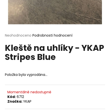
a
j
í
t
?
Průměrné
Neohodnoceno
Podrobnosti hodnocení
hodnocení
Kleště na uhlíky - YKAP
produktu
je
Stripes Blue
0,0
HLEDAT
z
5
hvězdiček.
Položka byla vyprodána…
D
o
p
Momentálně nedostupné
o
Kód:
6712
r
Značka:
YKAP
u