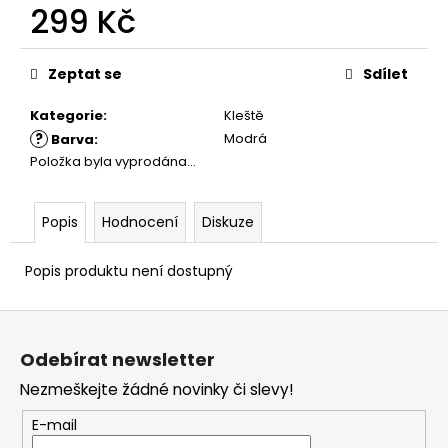
č
299 Kč
u
j
Měrná
e
cena:
Zeptat se
Sdílet
m
e
Kategorie
:
Kleště
?
Modrá
Barva
:
Položka byla vyprodána…
Popis
Hodnocení
Diskuze
Popis produktu není dostupný
Z
á
Odebírat newsletter
p
Nezmeškejte žádné novinky či slevy!
a
t
E-mail