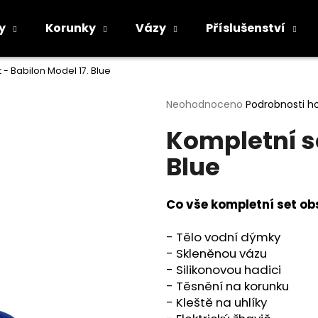
y
Korunky
Vázy
Příslušenství
 - Babilon Model 17. Blue
Co potřebujete najít?
Průměrné
Neohodnoceno
Podrobnosti h
hodnocení
Kompletní se
produktu
HLEDAT
je
Blue
0,0
z
5
Doporučujeme
hvězdiček.
Co vše kompletní set ob
- Tělo vodní dýmky
- Skleněnou vázu
- Silikonovou hadici
- Těsnění na korunku
- Kleště na uhlíky