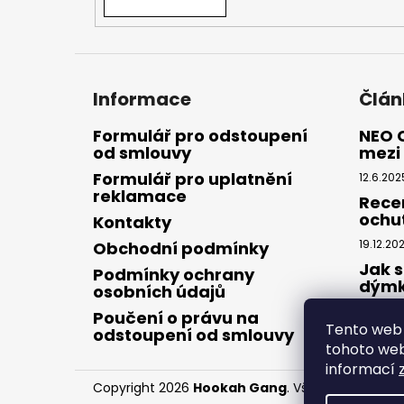
Informace
Člán
Formulář pro odstoupení
NEO 
od smlouvy
mezi 
Formulář pro uplatnění
12.6.202
reklamace
Rece
ochu
Kontakty
19.12.20
Obchodní podmínky
Jak s
Podmínky ochrany
dým
osobních údajů
28.8.20
Poučení o právu na
Tento web 
odstoupení od smlouvy
tohoto webu
informací
Copyright 2026
Hookah Gang
. Všechna práva v