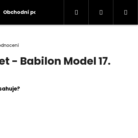
Hledat
Přihlášení
Ná
Obchodní podmínky
Kontakty
Informace
koš
odnocení
t - Babilon Model 17.
sahuje?