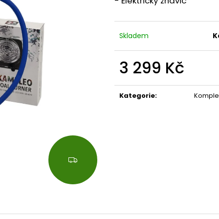
- Elektrický žhavič
Skladem
K
3 299 Kč
Měrná
cena:
Kategorie
:
Komplet
Z
D
A
R
M
A