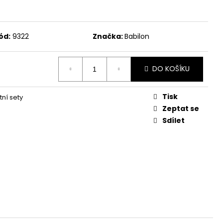
ód:
9322
Značka:
Babilon
DO KOŠÍKU
Tisk
ní sety
Zeptat se
Sdílet