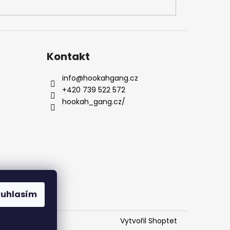
Kontakt
info
@
hookahgang.cz
+420 739 522 572
hookah_gang.cz/
ouhlasím
Vytvořil Shoptet