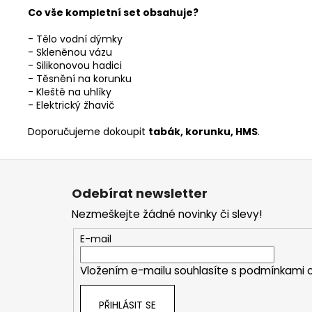
Co vše kompletní set obsahuje?
- Tělo vodní dýmky
- Skleněnou vázu
- Silikonovou hadici
- Těsnění na korunku
- Kleště na uhlíky
- Elektrický žhavič
Doporučujeme dokoupit
tabák, korunku, HMS
.
Z
á
Odebírat newsletter
p
Nezmeškejte žádné novinky či slevy!
a
t
E-mail
í
Vložením e-mailu souhlasíte s
podmínkami o
PŘIHLÁSIT SE