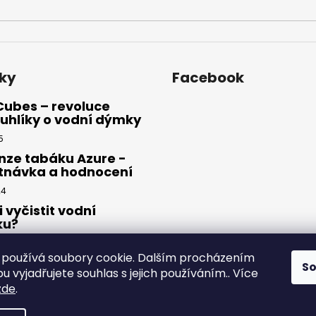
ky
Facebook
Cubes – revoluce
uhlíky o vodní dýmky
5
nze tabáku Azure -
tnávka a hodnocení
24
i vyčistit vodní
ku?
23
používá soubory cookie. Dalším procházením
S
 vyjadřujete souhlas s jejich používáním.. Více
zde
.
yhrazena.