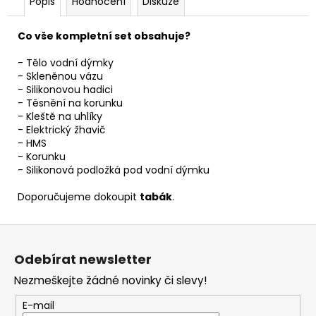
Popis
Hodnocení
Diskuze
Co vše kompletní set obsahuje?
- Tělo vodní dýmky
- Skleněnou vázu
- Silikonovou hadici
- Těsnění na korunku
- Kleště na uhlíky
- Elektrický žhavič
- HMS
- Korunku
- Silikonová podložká pod vodní dýmku
Doporučujeme dokoupit
tabák
.
Z
á
Odebírat newsletter
p
Nezmeškejte žádné novinky či slevy!
a
t
E-mail