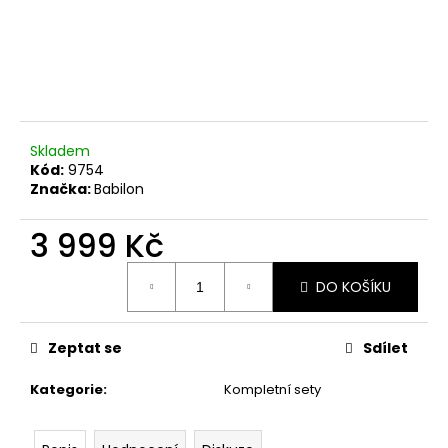
č
u
j
e
m
e
Skladem
Kód:
9754
Značka:
Babilon
3 999 Kč
Měrná
DO KOŠÍKU
cena:
Zeptat se
Sdílet
Kategorie
:
Kompletní sety