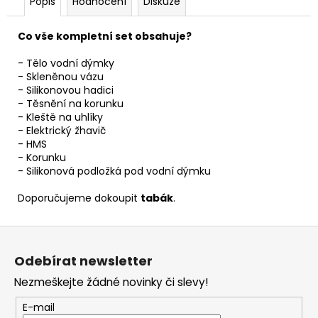
Popis
Hodnocení
Diskuze
Co vše kompletní set obsahuje?
- Tělo vodní dýmky
- Skleněnou vázu
- Silikonovou hadici
- Těsnění na korunku
- Kleště na uhlíky
- Elektrický žhavič
- HMS
- Korunku
- Silikonová podložká pod vodní dýmku
Doporučujeme dokoupit
tabák
.
Z
á
Odebírat newsletter
p
Nezmeškejte žádné novinky či slevy!
a
t
E-mail