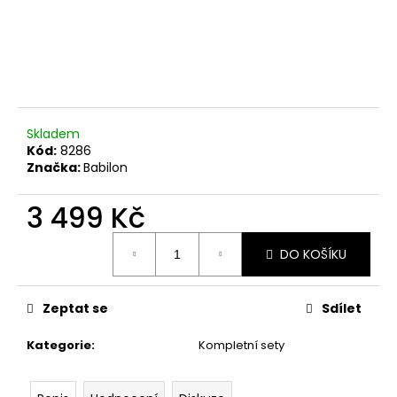
č
u
j
e
m
e
Skladem
Kód:
8286
Značka:
Babilon
3 499 Kč
Měrná
DO KOŠÍKU
cena:
Zeptat se
Sdílet
Kategorie
:
Kompletní sety