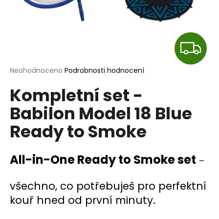
a
j
í
Z
t
?
D
Průměrné
Neohodnoceno
Podrobnosti hodnocení
hodnocení
A
Kompletní set -
produktu
je
R
Babilon Model 18 Blue
0,0
HLEDAT
z
Ready to Smoke
M
5
hvězdiček.
A
D
All-in-One Ready to Smoke set
–
o
p
všechno, co potřebuješ pro perfektní
o
r
kouř hned od první minuty.
u