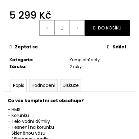
č
u
5 299 Kč
j
e
Měrná
m
DO KOŠÍKU
cena:
e
Zeptat se
Sdílet
Kategorie
:
Kompletní sety
Záruka
:
2 roky
Popis
Hodnocení
Diskuze
Co vše kompletní set obsahuje?
-
HMS
- Korunku
- Tělo vodní dýmky
- Těsnění na korunku
- Skleněnou vázu