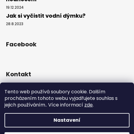
19.12.2024
Jak si vyčistit vodní dýmku?
28.8.2023
Facebook
Kontakt
info
@
hookahgang.cz
Tento web používá soubory cookie. Dalším
+420 739 522 572
procházením tohoto webu vyjadřujete souhlas s
hookah_gang.cz/
jejich používáním.. Více informací
zde
.
Nastavení
Vytvořil Shoptet
Copyright 2026
Hookah Gang
. Všechna práva vyhrazena.