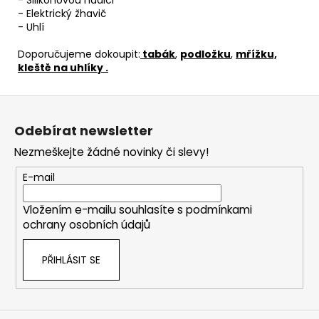
- Silikonovou hadici
- Elektrický žhavič
- Uhlí
Doporučujeme dokoupit:
tabák
,
podložku
,
mřížku,
kleště na uhlíky .
Z
á
Odebírat newsletter
p
Nezmeškejte žádné novinky či slevy!
a
t
E-mail
í
Vložením e-mailu souhlasíte s
podmínkami
ochrany osobních údajů
PŘIHLÁSIT SE