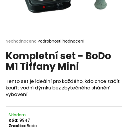
a
j
í
t
?
Průměrné
Neohodnoceno
Podrobnosti hodnocení
hodnocení
Kompletní set - BoDo
produktu
je
M1 Tiffany Mini
0,0
HLEDAT
z
5
hvězdiček.
Tento set je ideální pro každého, kdo chce začít
kouřit vodní dýmku bez zbytečného shánění
D
vybavení.
o
p
o
Skladem
r
Kód:
9947
u
Značka:
Bodo