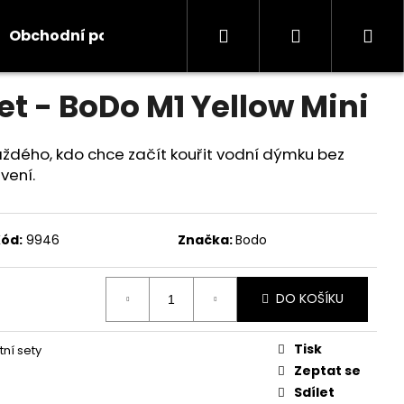
Hledat
Přihlášení
Ná
Obchodní podmínky
Kontakty
Informace
odnocení
t - BoDo M1 Yellow Mini
koš
každého, kdo chce začít kouřit vodní dýmku bez
vení.
ód:
9946
Značka:
Bodo
DO KOŠÍKU
Tisk
ní sety
Zeptat se
Sdílet