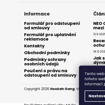
Informace
Člán
Formulář pro odstoupení
NEO 
od smlouvy
mezi 
Formulář pro uplatnění
12.6.202
reklamace
Rece
ochu
Kontakty
19.12.20
Obchodní podmínky
Jak s
Podmínky ochrany
dým
osobních údajů
28.8.20
Poučení o právu na
Tento web 
odstoupení od smlouvy
tohoto webu
informací
Copyright 2026
Hookah Gang
. Všechna práva v
Nastave
Používáme
ověření věku Adulto