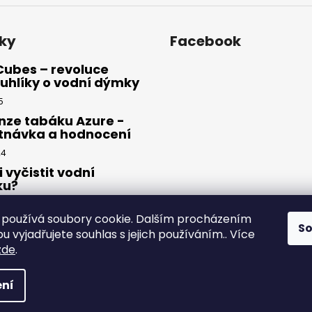
ky
Facebook
Cubes – revoluce
uhlíky o vodní dýmky
5
nze tabáku Azure -
tnávka a hodnocení
24
i vyčistit vodní
ku?
23
používá soubory cookie. Dalším procházením
S
 vyjadřujete souhlas s jejich používáním.. Více
zde
.
yhrazena.
ní