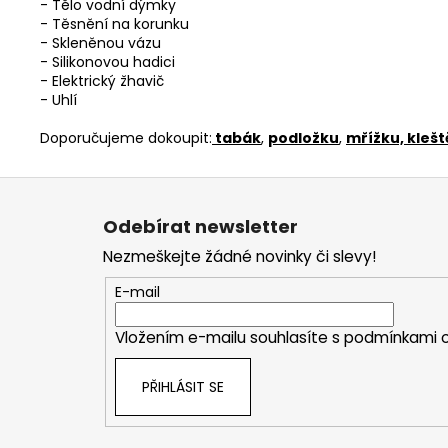
- Tělo vodní dýmky
- Těsnění na korunku
- Skleněnou vázu
- Silikonovou hadici
- Elektrický žhavič
- Uhlí
Doporučujeme dokoupit:
tabák
,
podložku
,
mřížku, kleště
Z
á
Odebírat newsletter
p
Nezmeškejte žádné novinky či slevy!
a
t
E-mail
í
Vložením e-mailu souhlasíte s
podmínkami o
PŘIHLÁSIT SE