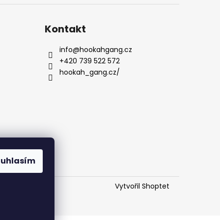
Kontakt
info
@
hookahgang.cz
+420 739 522 572
hookah_gang.cz/
ouhlasím
Vytvořil Shoptet