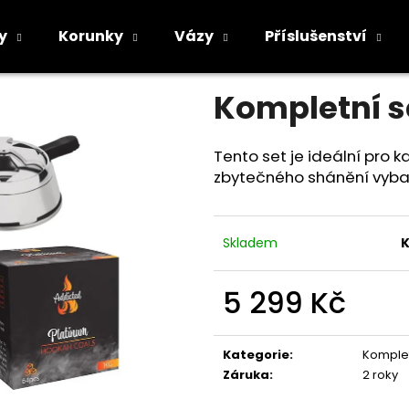
 - BoDo M1 Yellow Mini
y
Korunky
Vázy
Příslušenství
Průměrné
Neohodnoceno
Podrobnosti h
hodnocení
Co potřebujete najít?
Kompletní se
produktu
je
0,0
z
Tento set je ideální pro 
5
HLEDAT
zbytečného shánění vyba
hvězdiček.
Skladem
K
Doporučujeme
5 299 Kč
Měrná
cena:
Kategorie
:
Komplet
Záruka
:
2 roky