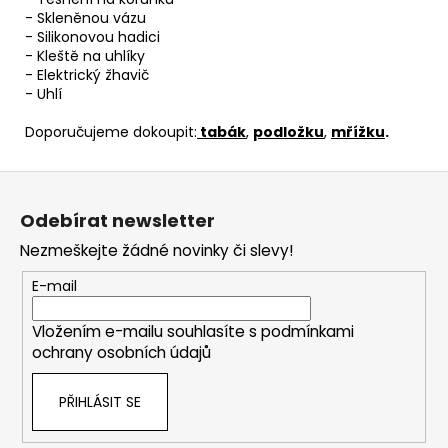
- Skleněnou vázu
- Silikonovou hadici
- Kleště na uhlíky
- Elektrický žhavič
- Uhlí
Doporučujeme dokoupit:
tabák
,
podložku
,
mřížku
.
Z
á
Odebírat newsletter
p
Nezmeškejte žádné novinky či slevy!
a
t
E-mail
í
Vložením e-mailu souhlasíte s
podmínkami
ochrany osobních údajů
PŘIHLÁSIT SE