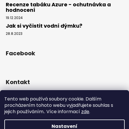
Recenze tabáku Azure - ochutnávka a
hodnocení
19.12.2024
Jak si vyčistit vodní dýmku?
28.8.2023
Facebook
Kontakt
info
@
hookahgang.cz
Tento web používá soubory cookie. Dalším
+420 739 522 572
procházením tohoto webu vyjadřujete souhlas s
hookah_gang.cz/
jejich používáním.. Více informací
zde
.
Nastavení