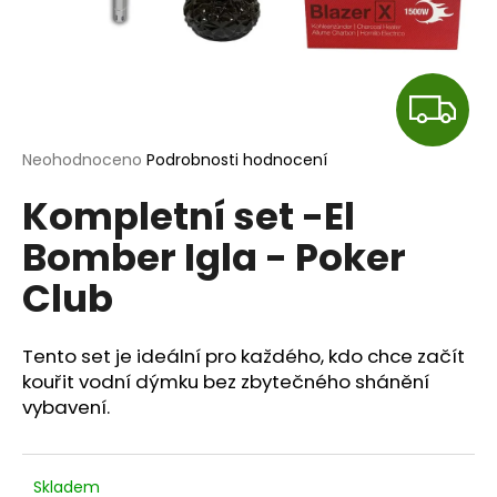
a
j
í
Z
t
?
D
Průměrné
Neohodnoceno
Podrobnosti hodnocení
hodnocení
A
Kompletní set -El
produktu
je
R
Bomber Igla - Poker
0,0
HLEDAT
z
Club
M
5
hvězdiček.
A
D
Tento set je ideální pro každého, kdo chce začít
o
kouřit vodní dýmku bez zbytečného shánění
p
vybavení.
o
r
u
Skladem