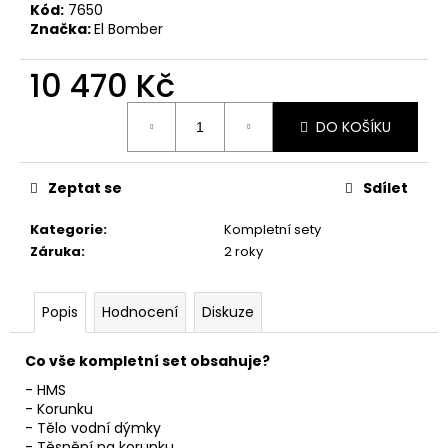
č
Kód:
7650
u
Značka:
El Bomber
j
e
10 470 Kč
m
e
Měrná
DO KOŠÍKU
cena:
Zeptat se
Sdílet
Kategorie
:
Kompletní sety
Záruka
:
2 roky
Popis
Hodnocení
Diskuze
Co vše kompletní set obsahuje?
-
HMS
- Korunku
- Tělo vodní dýmky
- Těsnění na korunku