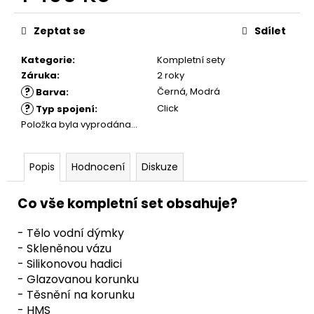
Měrná
cena:
Zeptat se
Sdílet
Kategorie
:
Kompletní sety
Záruka
:
2 roky
?
Černá, Modrá
Barva
:
?
Click
Typ spojení
:
Položka byla vyprodána…
Popis
Hodnocení
Diskuze
Co vše kompletní set obsahuje?
- Tělo vodní dýmky
- Skleněnou vázu
- Silikonovou hadici
- Glazovanou korunku
- Těsnění na korunku
- HMS