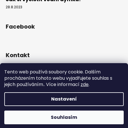
28.8.2023
Facebook
Kontakt
info
@
hookahgang.cz
Tento web používá soubory cookie. Dalším
+420 739 522 572
procházením tohoto webu vyjadřujete souhlas s
hookah_gang.cz/
jejich používáním.. Více informací
zde
.
Nastavení
Vytvořil Shoptet
Copyright 2026
Hookah Gang
. Všechna práva vyhrazena.
Souhlasím