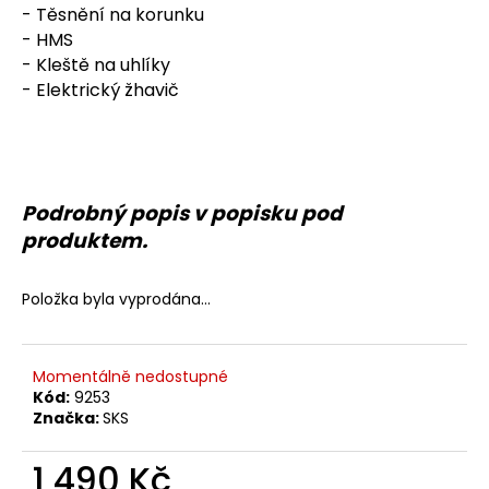
č
- Těsnění na korunku
u
- HMS
j
- Kleště na uhlíky
e
- Elektrický žhavič
m
e
Podrobný popis v popisku pod
produktem.
Položka byla vyprodána…
Momentálně nedostupné
Kód:
9253
Značka:
SKS
1 490 Kč