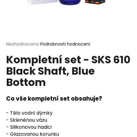
a
j
í
t
?
Průměrné
Neohodnoceno
Podrobnosti hodnocení
hodnocení
Kompletní set - SKS 610
produktu
je
Black Shaft, Blue
0,0
HLEDAT
z
Bottom
5
hvězdiček.
D
Co vše kompletní set obsahuje?
o
p
- Tělo vodní dýmky
o
- Skleněnou vázu
r
- Silikonovou hadici
u
- Glazovanou korunku