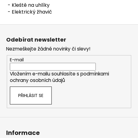
- Kleště na uhlíky
- Elektrický žhavič
Z
á
Odebírat newsletter
p
Nezmeškejte žádné novinky či slevy!
a
t
E-mail
í
Vložením e-mailu souhlasíte s
podmínkami
ochrany osobních údajů
PŘIHLÁSIT SE
Informace