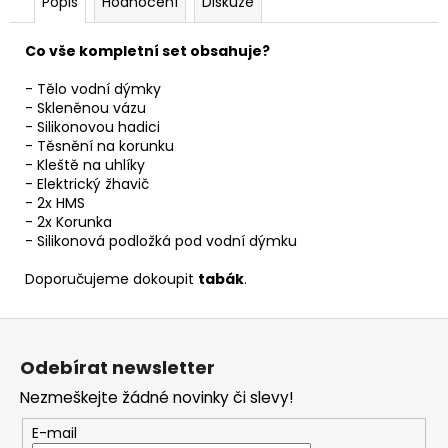
Popis
Hodnocení
Diskuze
Co vše kompletní set obsahuje?
- Tělo vodní dýmky
- Skleněnou vázu
- Silikonovou hadici
- Těsnění na korunku
- Kleště na uhlíky
- Elektrický žhavič
- 2x HMS
- 2x Korunka
- Silikonová podložká pod vodní dýmku
Doporučujeme dokoupit
tabák
.
Z
á
Odebírat newsletter
p
Nezmeškejte žádné novinky či slevy!
a
t
E-mail