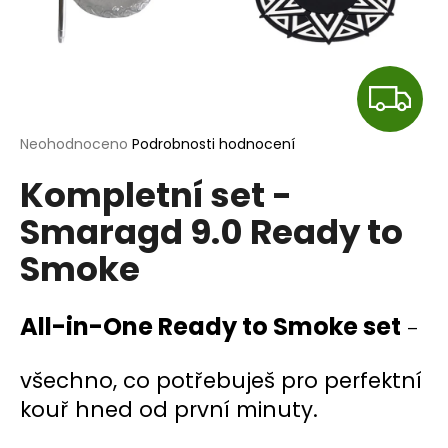
a
j
í
Z
t
?
D
Průměrné
Neohodnoceno
Podrobnosti hodnocení
hodnocení
A
Kompletní set -
produktu
je
R
Smaragd 9.0 Ready to
0,0
HLEDAT
z
Smoke
M
5
hvězdiček.
A
D
All-in-One Ready to Smoke set
–
o
p
všechno, co potřebuješ pro perfektní
o
r
kouř hned od první minuty.
u