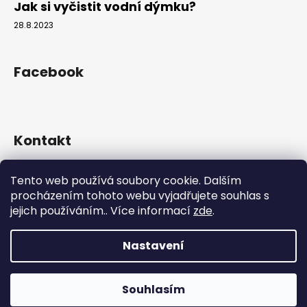
Jak si vyčistit vodní dýmku?
28.8.2023
Facebook
Kontakt
info
@
hookahgang.cz
Tento web používá soubory cookie. Dalším
+420 739 522 572
procházením tohoto webu vyjadřujete souhlas s
hookah_gang.cz/
jejich používáním.. Více informací
zde
.
Nastavení
Vytvořil Shoptet
Copyright 2026
Hookah Gang
. Všechna práva vyhrazena.
Souhlasím