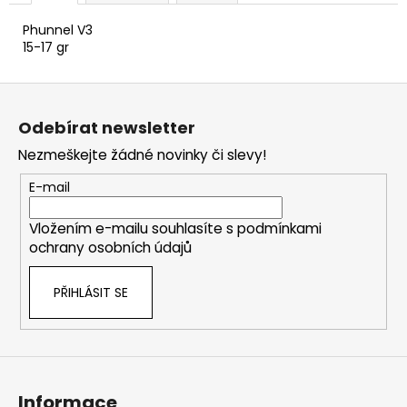
Phunnel V3
15-17 gr
Z
á
Odebírat newsletter
p
Nezmeškejte žádné novinky či slevy!
a
t
E-mail
í
Vložením e-mailu souhlasíte s
podmínkami
ochrany osobních údajů
PŘIHLÁSIT SE
Informace