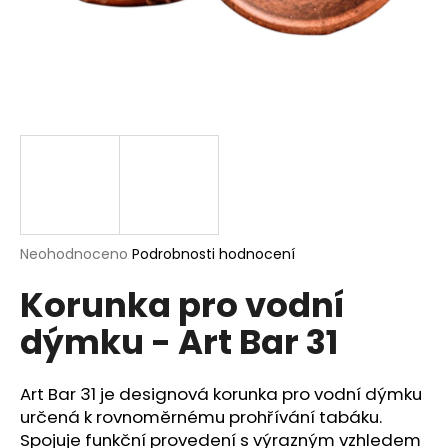
a
j
í
t
?
HLEDAT
Průměrné
Neohodnoceno
Podrobnosti hodnocení
hodnocení
Korunka pro vodní
produktu
je
D
dýmku - Art Bar 31
0,0
o
z
p
5
o
hvězdiček.
Art Bar 31 je designová korunka pro vodní dýmku
r
určená k rovnoměrnému prohřívání tabáku.
u
Spojuje funkční provedení s výrazným vzhledem