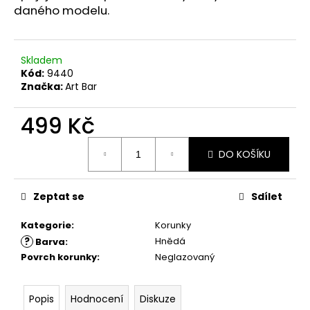
č
daného modelu.
u
j
e
m
Skladem
Kód:
9440
e
Značka:
Art Bar
499 Kč
Měrná
DO KOŠÍKU
cena:
Zeptat se
Sdílet
Kategorie
:
Korunky
?
Hnědá
Barva
:
Povrch korunky
:
Neglazovaný
Popis
Hodnocení
Diskuze