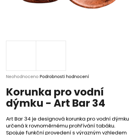
a
j
í
t
?
HLEDAT
Průměrné
Neohodnoceno
Podrobnosti hodnocení
hodnocení
Korunka pro vodní
produktu
je
D
dýmku - Art Bar 34
0,0
o
z
p
5
o
hvězdiček.
Art Bar 34 je designová korunka pro vodní dýmku
r
určená k rovnoměrnému prohřívání tabáku.
u
Spojuje funkční provedení s výrazným vzhledem