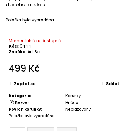
č
daného modelu.
u
j
e
Položka byla vyprodána…
m
e
Momentálně nedostupné
Kód:
9444
Značka:
Art Bar
499 Kč
Měrná
cena:
Zeptat se
Sdílet
Kategorie
:
Korunky
?
Hnědá
Barva
:
Povrch korunky
:
Neglazovaný
Položka byla vyprodána…