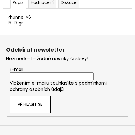
Popis
Hodnocení
Diskuze
Phunnel V6
15-17 gr
Z
á
Odebírat newsletter
p
Nezmeškejte žádné novinky či slevy!
a
t
E-mail
í
Vložením e-mailu souhlasíte s
podmínkami
ochrany osobních údajů
PŘIHLÁSIT SE