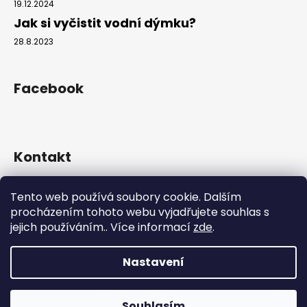
19.12.2024
Jak si vyčistit vodní dýmku?
28.8.2023
Facebook
Kontakt
info
@
hookahgang.cz
Tento web používá soubory cookie. Dalším
+420 739 522 572
procházením tohoto webu vyjadřujete souhlas s
hookah_gang.cz/
jejich používáním.. Více informací
zde
.
Nastavení
Vytvořil Shoptet
Copyright 2026
Hookah Gang
. Všechna práva vyhrazena.
Souhlasím