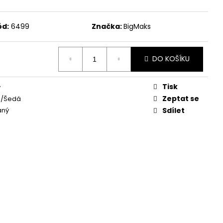
ód:
6499
Značka:
BigMaks
DO KOŠÍKU
Tisk
y
Zeptat se
á/Šedá
aný
Sdílet