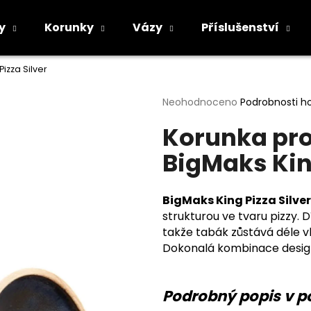
y
Korunky
Vázy
Příslušenství
izza Silver
Co potřebujete najít?
Průměrné
Neohodnoceno
Podrobnosti h
hodnocení
Korunka pro
produktu
HLEDAT
je
BigMaks King
0,0
z
5
Doporučujeme
hvězdiček.
BigMaks King Pizza Silver
strukturou ve tvaru pizzy.
takže tabák zůstává déle vl
Dokonalá kombinace designu
Podrobný popis v p