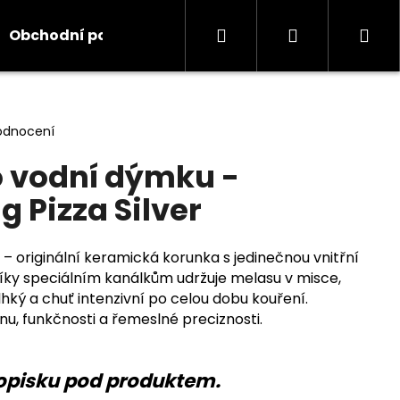
Hledat
Přihlášení
Ná
Obchodní podmínky
Kontakty
Informace
koš
odnocení
 vodní dýmku -
 Pizza Silver
– originální keramická korunka s jedinečnou vnitřní
 Díky speciálním kanálkům udržuje melasu v misce,
hký a chuť intenzivní po celou dobu kouření.
, funkčnosti a řemeslné preciznosti.
opisku pod produktem.