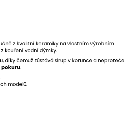
učně z kvalitní keramiky na vlastním výrobním
ek z kouření vodní dýmky.
su, díky čemuž zůstává sirup v korunce a neproteče
u pokuru
.
.
ních modelů.