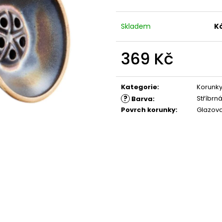
Skladem
K
369 Kč
Měrná
cena:
Kategorie
:
Korunk
?
Stříbrn
Barva
:
Povrch korunky
:
Glazov