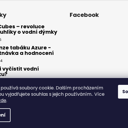
ky
Facebook
Cubes – revoluce
uhlíky o vodní dýmky
5
nze tabáku Azure -
tnávka a hodnocení
24
i vyčistit vodní
ku?
23
používá soubory cookie. Dalším procházením
S
 vyjadřujete souhlas s jejich používáním.. Více
zde
.
yhrazena.
ní