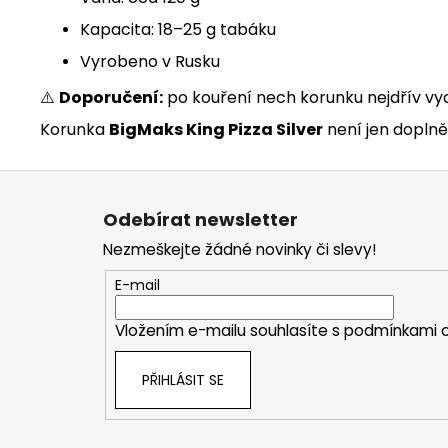
Kapacita: 18–25 g tabáku
Vyrobeno v Rusku
⚠️
Doporučení:
po kouření nech korunku nejdřív vyc
Korunka
BigMaks King Pizza Silver
není jen doplně
Z
á
Odebírat newsletter
p
Nezmeškejte žádné novinky či slevy!
a
t
E-mail
í
Vložením e-mailu souhlasíte s
podmínkami o
PŘIHLÁSIT SE