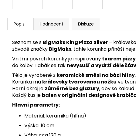
Popis
Hodnocení
Diskuze
Seznam se s
BigMaks King Pizza Silver
– královsko
závodě značky
BigMaks
, tahle korunka přináší neje
Vnitřní povrch korunky je inspirovaný
tvarem pizzy
do kolby. Tabák se tak
nevysuší a vydrží déle šťa
Tělo je vyrobené z
keramické směsi na bázi hlíny
Korunka má
královsky tvarovanou nožku
ve tvaru
Horní okraj je
záměrně bez glazury
, aby se kalou
Každý kus je
balen v originální designové krabič
Hlavní parametry:
Materiál: keramika (hlína)
Výška: 10 cm
Váha: cca 120 g