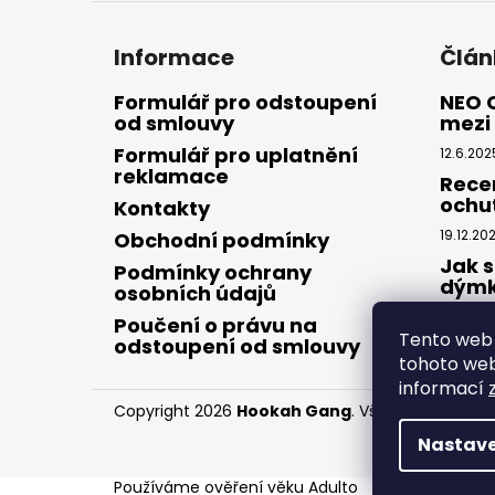
Informace
Člán
Formulář pro odstoupení
NEO 
od smlouvy
mezi 
Formulář pro uplatnění
12.6.202
reklamace
Rece
ochu
Kontakty
19.12.20
Obchodní podmínky
Jak s
Podmínky ochrany
dým
osobních údajů
28.8.20
Poučení o právu na
Tento web 
odstoupení od smlouvy
tohoto webu
informací
Copyright 2026
Hookah Gang
. Všechna práva v
Nastave
Používáme
ověření věku Adulto