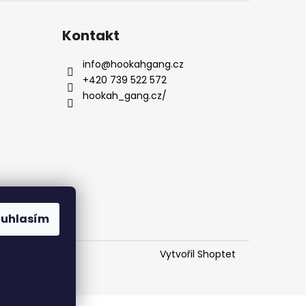
Kontakt
info
@
hookahgang.cz
+420 739 522 572
hookah_gang.cz/
ouhlasím
Vytvořil Shoptet