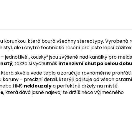
u korunkou, která bourá všechny stereotypy. Vyrobená r
n styl, ale i chytré technické řešení pro ještě lepší zážit
– jednotlivé „kousky“ jsou zvýšené nad kanálky pro mela
vnatý
, takže si vychutnáš
intenzivní chuť po celou dob
, která skvěle vede teplo a zaručuje rovnoměrné prohřátí
 koruny – precizní detail, který ji odlišuje od všech ostat
d nebo HMS
neklouzaly
a perfektně držely na místě.
ce
, která dává jasně najevo, že držíš něco výjimečného.