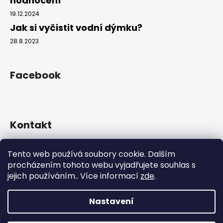
hodnocení
19.12.2024
Jak si vyčistit vodní dýmku?
28.8.2023
Facebook
Kontakt
info
@
hookahgang.cz
Tento web používá soubory cookie. Dalším
+420 739 522 572
procházením tohoto webu vyjadřujete souhlas s
hookah_gang.cz/
jejich používáním.. Více informací
zde
.
Nastavení
Vytvořil Shoptet