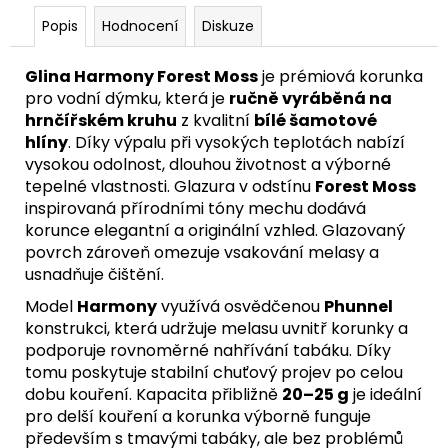
Popis
Hodnocení
Diskuze
Glina Harmony Forest Moss
je prémiová korunka
pro vodní dýmku, která je
ručně vyráběná na
hrnčířském kruhu
z kvalitní
bílé šamotové
hlíny
. Díky výpalu při vysokých teplotách nabízí
vysokou odolnost, dlouhou životnost a výborné
tepelné vlastnosti. Glazura v odstínu
Forest Moss
inspirovaná přírodními tóny mechu dodává
korunce elegantní a originální vzhled. Glazovaný
povrch zároveň omezuje vsakování melasy a
usnadňuje čištění.
Model
Harmony
využívá osvědčenou
Phunnel
konstrukci, která udržuje melasu uvnitř korunky a
podporuje rovnoměrné nahřívání tabáku. Díky
tomu poskytuje stabilní chuťový projev po celou
dobu kouření. Kapacita přibližně
20–25 g
je ideální
pro delší kouření a korunka výborně funguje
především s tmavými tabáky, ale bez problémů