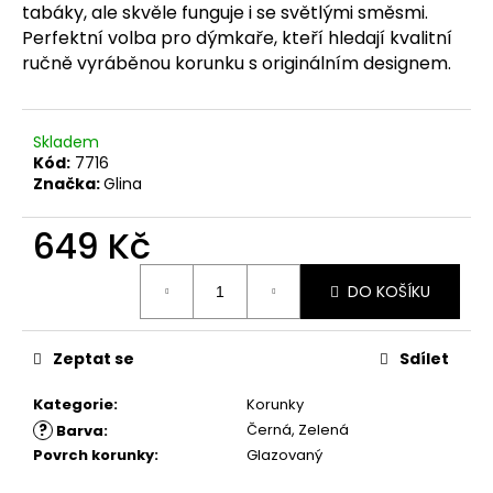
č
tabáky, ale skvěle funguje i se světlými směsmi.
u
Perfektní volba pro dýmkaře, kteří hledají kvalitní
j
ručně vyráběnou korunku s originálním designem.
e
m
e
Skladem
Kód:
7716
Značka:
Glina
649 Kč
Měrná
DO KOŠÍKU
cena:
Zeptat se
Sdílet
Kategorie
:
Korunky
?
Černá, Zelená
Barva
:
Povrch korunky
:
Glazovaný