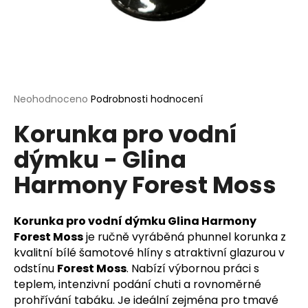
a
j
í
t
?
Průměrné
Neohodnoceno
Podrobnosti hodnocení
hodnocení
Korunka pro vodní
produktu
je
dýmku - Glina
0,0
HLEDAT
z
Harmony Forest Moss
5
hvězdiček.
D
Korunka pro vodní dýmku Glina Harmony
o
Forest Moss
je ručně vyráběná phunnel korunka z
p
kvalitní bílé šamotové hlíny s atraktivní glazurou v
o
odstínu
Forest Moss
. Nabízí výbornou práci s
r
teplem, intenzivní podání chuti a rovnoměrné
u
prohřívání tabáku. Je ideální zejména pro tmavé