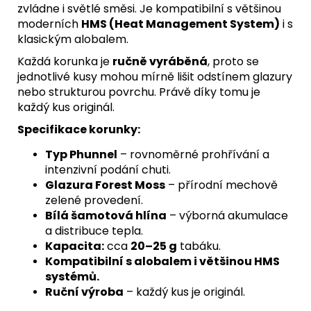
zvládne i světlé směsi. Je kompatibilní s většinou
moderních
HMS (Heat Management System)
i s
klasickým alobalem.
Každá korunka je
ručně vyráběná
, proto se
jednotlivé kusy mohou mírně lišit odstínem glazury
nebo strukturou povrchu. Právě díky tomu je
každý kus originál.
Specifikace korunky:
Typ Phunnel
– rovnoměrné prohřívání a
intenzivní podání chuti.
Glazura Forest Moss
– přírodní mechově
zelené provedení.
Bílá šamotová hlína
– výborná akumulace
a distribuce tepla.
Kapacita:
cca
20–25 g
tabáku.
Kompatibilní s alobalem i většinou HMS
systémů.
Ruční výroba
– každý kus je originál.