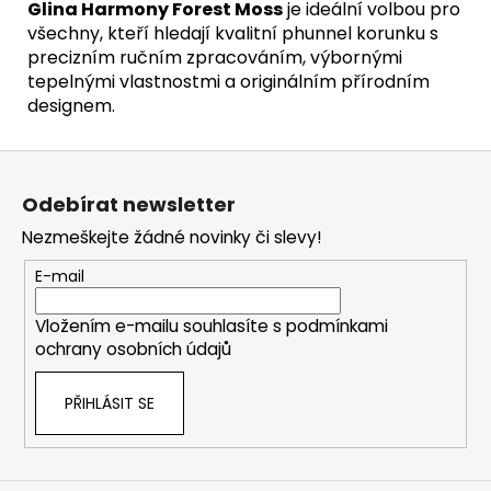
Glina Harmony Forest Moss
je ideální volbou pro
všechny, kteří hledají kvalitní phunnel korunku s
precizním ručním zpracováním, výbornými
tepelnými vlastnostmi a originálním přírodním
designem.
Z
á
Odebírat newsletter
p
Nezmeškejte žádné novinky či slevy!
a
t
E-mail
í
Vložením e-mailu souhlasíte s
podmínkami
ochrany osobních údajů
PŘIHLÁSIT SE