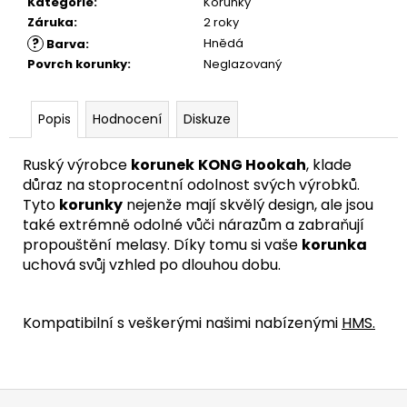
Kategorie
:
Korunky
Záruka
:
2 roky
?
Hnědá
Barva
:
Povrch korunky
:
Neglazovaný
Popis
Hodnocení
Diskuze
Ruský výrobce
korunek
KONG Hookah
, klade
důraz na stoprocentní odolnost svých výrobků.
Tyto
korunky
nejenže mají skvělý design, ale jsou
také extrémně odolné vůči nárazům a zabraňují
propouštění melasy. Díky tomu si vaše
korunka
uchová svůj vzhled po dlouhou dobu.
Kompatibilní s veškerými našimi nabízenými
HMS
.
Z