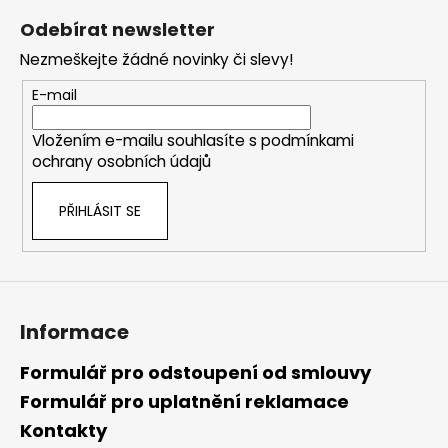
á
Odebírat newsletter
p
Nezmeškejte žádné novinky či slevy!
a
t
E-mail
í
Vložením e-mailu souhlasíte s
podmínkami
ochrany osobních údajů
PŘIHLÁSIT SE
Informace
Formulář pro odstoupení od smlouvy
Formulář pro uplatnění reklamace
Kontakty