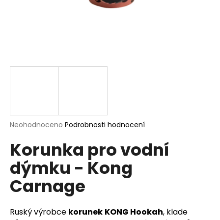
a
j
í
t
?
HLEDAT
Průměrné
Neohodnoceno
Podrobnosti hodnocení
hodnocení
Korunka pro vodní
produktu
je
D
dýmku - Kong
0,0
o
z
p
Carnage
5
o
hvězdiček.
r
u
Ruský výrobce
korunek
KONG Hookah
, klade