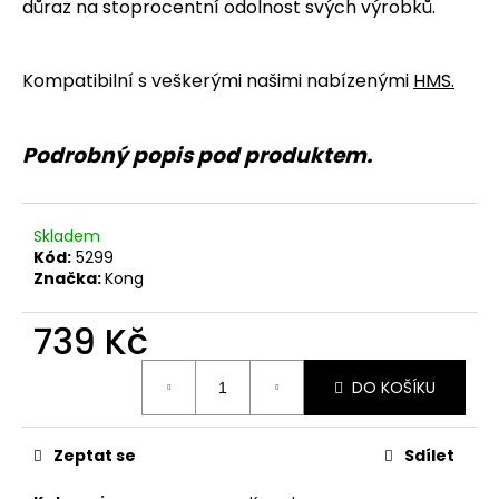
č
důraz na stoprocentní odolnost svých výrobků.
u
j
e
Kompatibilní s veškerými našimi nabízenými
HMS
.
m
e
Podrobný popis pod produktem.
Skladem
Kód:
5299
Značka:
Kong
739 Kč
Měrná
DO KOŠÍKU
cena:
Zeptat se
Sdílet