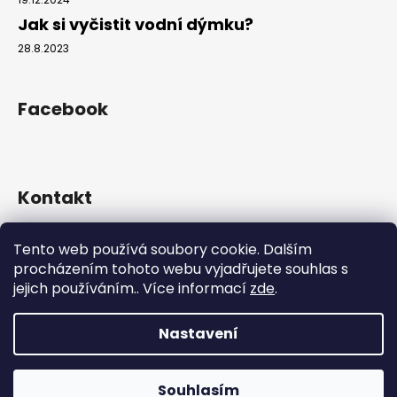
Jak si vyčistit vodní dýmku?
28.8.2023
Facebook
Kontakt
info
@
hookahgang.cz
Tento web používá soubory cookie. Dalším
+420 739 522 572
procházením tohoto webu vyjadřujete souhlas s
hookah_gang.cz/
jejich používáním.. Více informací
zde
.
Nastavení
Vytvořil Shoptet
Copyright 2026
Hookah Gang
. Všechna práva vyhrazena.
Souhlasím