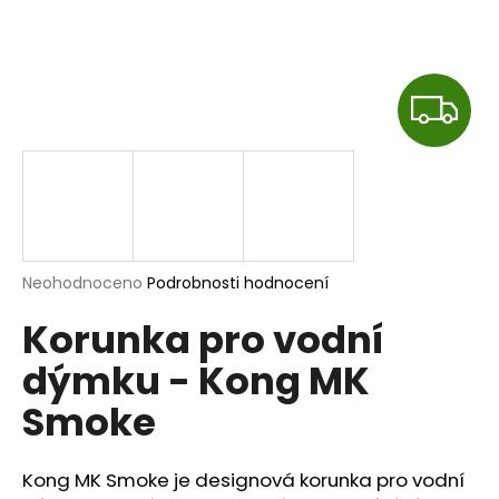
a
j
í
Z
t
?
D
A
R
HLEDAT
Průměrné
Neohodnoceno
Podrobnosti hodnocení
M
hodnocení
Korunka pro vodní
produktu
A
je
D
dýmku - Kong MK
0,0
o
z
p
Smoke
5
o
hvězdiček.
r
u
Kong MK Smoke je designová korunka pro vodní