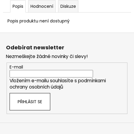
Popis
Hodnocení
Diskuze
Popis produktu není dostupný
Z
á
Odebírat newsletter
p
Nezmeškejte žádné novinky či slevy!
a
t
E-mail
í
Vložením e-mailu souhlasíte s
podmínkami
ochrany osobních údajů
PŘIHLÁSIT SE