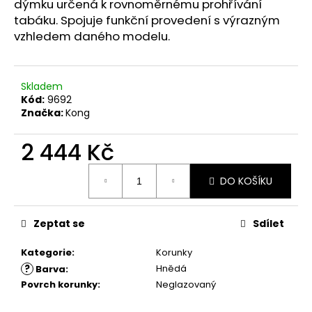
č
dýmku určená k rovnoměrnému prohřívání
u
tabáku. Spojuje funkční provedení s výrazným
j
vzhledem daného modelu.
e
m
e
Skladem
Kód:
9692
Značka:
Kong
2 444 Kč
Měrná
DO KOŠÍKU
cena:
Zeptat se
Sdílet
Kategorie
:
Korunky
?
Hnědá
Barva
:
Povrch korunky
:
Neglazovaný