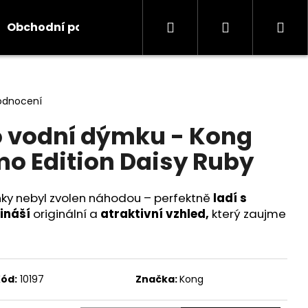
Hledat
Přihlášení
Ná
Obchodní podmínky
Kontakty
Informace
koš
odnocení
 vodní dýmku - Kong
o Edition Daisy Ruby
nky nebyl zvolen náhodou – perfektně
ladí s
ináší
originální a
atraktivní vzhled,
který zaujme
ód:
10197
Značka:
Kong