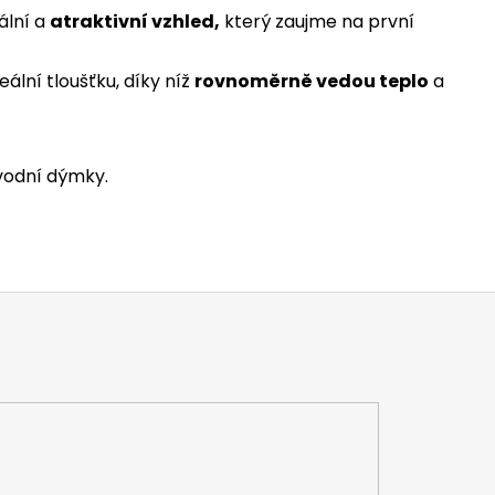
ální a
atraktivní vzhled,
který zaujme na první
ální tloušťku, díky níž
rovnoměrně vedou teplo
a
vodní dýmky.