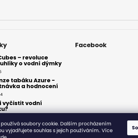
ky
Facebook
Cubes – revoluce
uhlíky o vodní dýmky
5
nze tabáku Azure -
tnávka a hodnocení
24
i vyčistit vodní
ku?
23
používá soubory cookie. Dalším procházením
S
 vyjadřujete souhlas s jejich používáním.. Více
zde
.