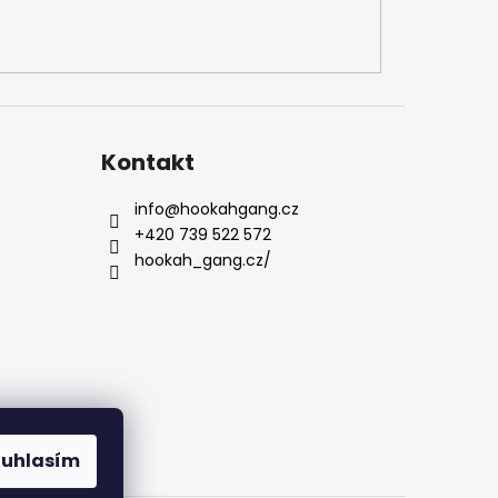
Kontakt
info
@
hookahgang.cz
+420 739 522 572
hookah_gang.cz/
ouhlasím