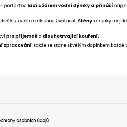
 – perfektně
ladí s žárem vodní dýmky
a
přináší
origin
e skvělou kvalitu a dlouhou životnost.
Stěny
korunky mají ide
tví
pro příjemné
a
dlouhotrvající kouření.
ní zpracování
, takže se stane skvělým doplňkem každé 
chrany osobních údajů