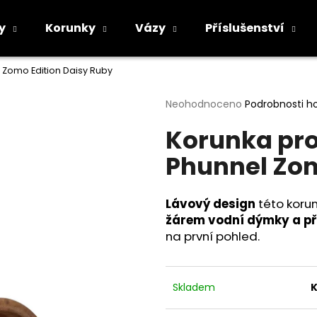
y
Korunky
Vázy
Příslušenství
 Zomo Edition Daisy Ruby
Co potřebujete najít?
Průměrné
Neohodnoceno
Podrobnosti h
hodnocení
Korunka pro
produktu
HLEDAT
je
Phunnel Zom
0,0
z
5
Doporučujeme
hvězdiček.
Lávový design
této koru
žárem vodní dýmky
a
př
na první pohled.
Skladem
K