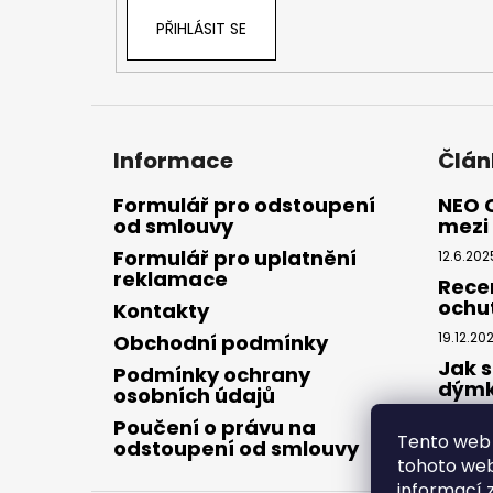
PŘIHLÁSIT SE
Informace
Člán
Formulář pro odstoupení
NEO 
od smlouvy
mezi 
Formulář pro uplatnění
12.6.202
reklamace
Rece
ochu
Kontakty
19.12.20
Obchodní podmínky
Jak s
Podmínky ochrany
dým
osobních údajů
28.8.20
Poučení o právu na
Tento web 
odstoupení od smlouvy
tohoto webu
informací