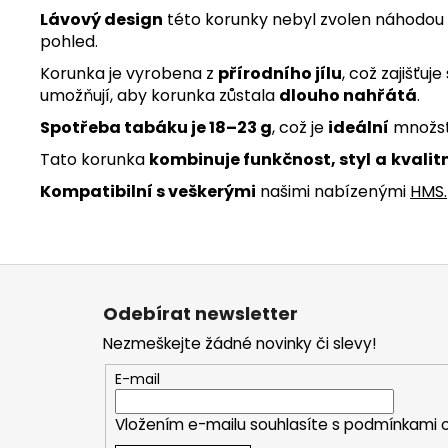
Lávový design
této korunky nebyl zvolen náhodou
pohled.
Korunka je vyrobena z
přírodního jílu
, což zajišťuj
umožňují, aby korunka zůstala
dlouho nahřátá
.
Spotřeba tabáku je
18–23 g
, což je
ideální
množs
Tato korunka
kombinuje funkčnost, styl
a
kvalit
Kompatibilní s veškerými
našimi nabízenými
HMS
.
Z
á
Odebírat newsletter
p
Nezmeškejte žádné novinky či slevy!
a
t
E-mail
í
Vložením e-mailu souhlasíte s
podmínkami o