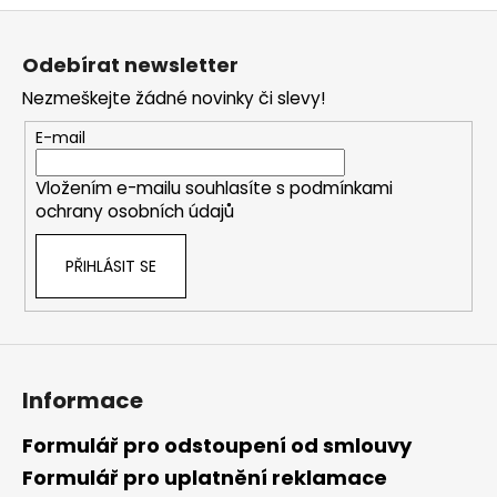
Z
á
Odebírat newsletter
p
Nezmeškejte žádné novinky či slevy!
a
t
E-mail
í
Vložením e-mailu souhlasíte s
podmínkami
ochrany osobních údajů
PŘIHLÁSIT SE
Informace
Formulář pro odstoupení od smlouvy
Formulář pro uplatnění reklamace