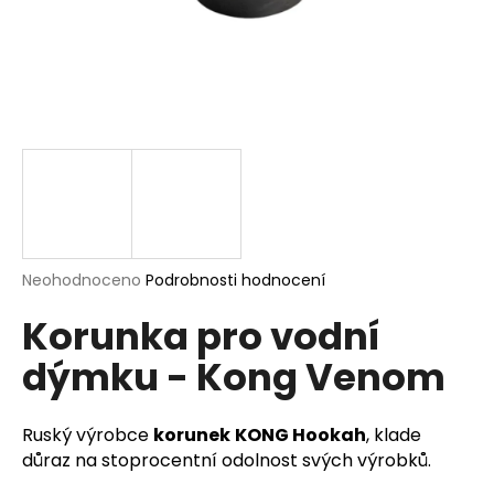
a
j
í
t
?
HLEDAT
Průměrné
Neohodnoceno
Podrobnosti hodnocení
hodnocení
Korunka pro vodní
produktu
je
D
dýmku - Kong Venom
0,0
o
z
p
5
o
hvězdiček.
Ruský výrobce
korunek
KONG Hookah
, klade
r
důraz na stoprocentní odolnost svých výrobků.
u