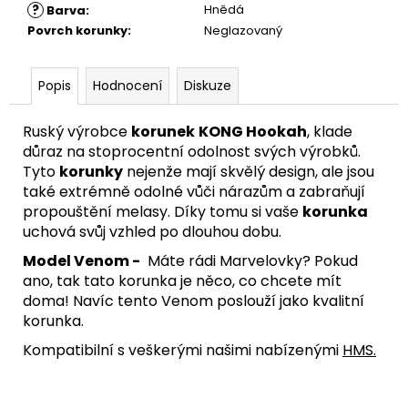
?
Hnědá
Barva
:
Povrch korunky
:
Neglazovaný
Popis
Hodnocení
Diskuze
Ruský výrobce
korunek
KONG Hookah
, klade
důraz na stoprocentní odolnost svých výrobků.
Tyto
korunky
nejenže mají skvělý design, ale jsou
také extrémně odolné vůči nárazům a zabraňují
propouštění melasy. Díky tomu si vaše
korunka
uchová svůj vzhled po dlouhou dobu.
Model Venom -
Máte rádi Marvelovky? Pokud
ano, tak tato korunka je něco, co chcete mít
doma! Navíc tento Venom poslouží jako kvalitní
korunka.
Kompatibilní s veškerými našimi nabízenými
HMS
.