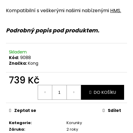
č
u
Kompatibilní s veškerými našimi nabízenými
HMS
.
j
e
m
Podrobný popis pod produktem.
e
Skladem
Kód:
9088
Značka:
Kong
739 Kč
Měrná
DO KOŠÍKU
cena:
Zeptat se
Sdílet
Kategorie
:
Korunky
Záruka
:
2 roky