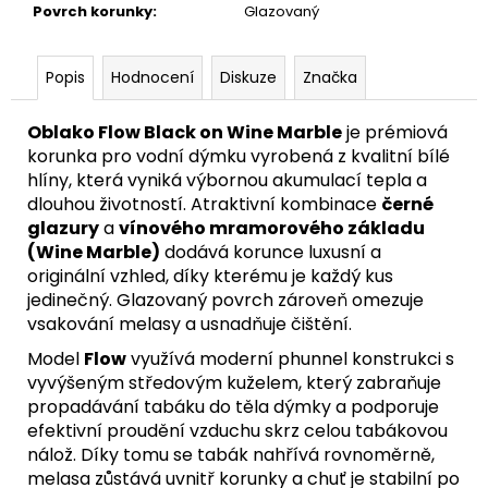
Povrch korunky
:
Glazovaný
Popis
Hodnocení
Diskuze
Značka
Oblako Flow Black on Wine Marble
je prémiová
korunka pro vodní dýmku vyrobená z kvalitní bílé
hlíny, která vyniká výbornou akumulací tepla a
dlouhou životností. Atraktivní kombinace
černé
glazury
a
vínového mramorového základu
(Wine Marble)
dodává korunce luxusní a
originální vzhled, díky kterému je každý kus
jedinečný. Glazovaný povrch zároveň omezuje
vsakování melasy a usnadňuje čištění.
Model
Flow
využívá moderní phunnel konstrukci s
vyvýšeným středovým kuželem, který zabraňuje
propadávání tabáku do těla dýmky a podporuje
efektivní proudění vzduchu skrz celou tabákovou
nálož. Díky tomu se tabák nahřívá rovnoměrně,
melasa zůstává uvnitř korunky a chuť je stabilní po