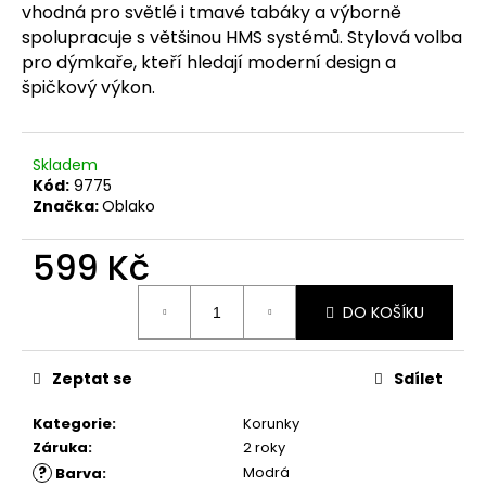
č
vhodná pro světlé i tmavé tabáky a výborně
u
spolupracuje s většinou HMS systémů. Stylová volba
j
pro dýmkaře, kteří hledají moderní design a
e
špičkový výkon.
m
e
Skladem
Kód:
9775
Značka:
Oblako
599 Kč
Měrná
DO KOŠÍKU
cena:
Zeptat se
Sdílet
Kategorie
:
Korunky
Záruka
:
2 roky
?
Modrá
Barva
: