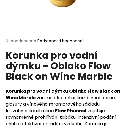
a
j
í
t
?
Průměrné
Neohodnoceno
Podrobnosti hodnocení
hodnocení
Korunka pro vodní
produktu
je
dýmku - Oblako Flow
0,0
HLEDAT
z
Black on Wine Marble
5
hvězdiček.
D
Korunka pro vodní dýmku Oblako Flow Black on
o
Wine Marble
zaujme elegantní kombinací černé
p
glazury a vínového mramorového základu.
o
Inovativní konstrukce
Flow Phunnel
zajišťuje
r
rovnoměrné prohřívání tabáku, intenzivní podání
u
chuti a efektivní proudění vzduchu. Korunka je