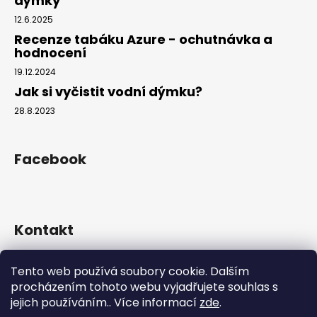
dýmky
12.6.2025
Recenze tabáku Azure - ochutnávka a
hodnocení
19.12.2024
Jak si vyčistit vodní dýmku?
28.8.2023
Facebook
Kontakt
info
@
hookahgang.cz
Tento web používá soubory cookie. Dalším
+420 739 522 572
procházením tohoto webu vyjadřujete souhlas s
hookah_gang.cz/
jejich používáním.. Více informací
zde
.