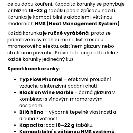
celou dobu kouření. Kapacita korunky se pohybuje
přibližně
18–22 g
tabáku podle způsobu nabití.
Korunka je kompatibilní s alobalem i většinou
moderních
HMS (Heat Management System)
.
Každá korunka je
ručně vyráběná
, proto se
jednotlivé kusy mohou mírně lišit kresbou
mramorového efektu, odstínem glazury nebo
strukturou povrchu. Právě tato originalita dělá z
každé korunky jedinečný kus.
Specifikace korunky:
Typ Flow Phunnel
– efektivní proudění
vzduchu a intenzivní podání chuti.
Black on Wine Marble
– černá glazura v
kombinaci s vínovým mramorovým
designem.
Bílá hlína
– výborné tepelné vlastnosti a
dlouhá životnost.
Kapacita:
cca
18–22 g
tabáku.
Kompatibilní s většinou HMS systémů.