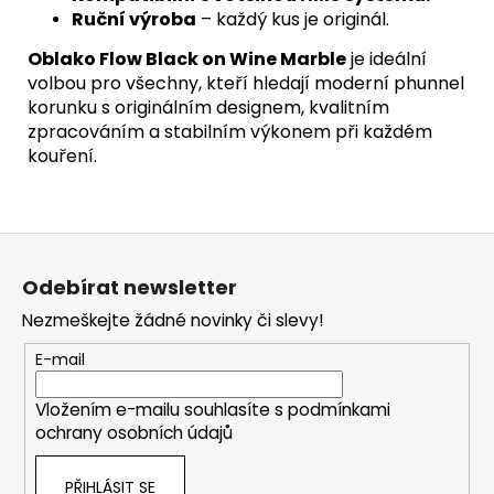
Ruční výroba
– každý kus je originál.
Oblako Flow Black on Wine Marble
je ideální
volbou pro všechny, kteří hledají moderní phunnel
korunku s originálním designem, kvalitním
zpracováním a stabilním výkonem při každém
kouření.
Z
á
Odebírat newsletter
p
Nezmeškejte žádné novinky či slevy!
a
t
E-mail
í
Vložením e-mailu souhlasíte s
podmínkami
ochrany osobních údajů
PŘIHLÁSIT SE