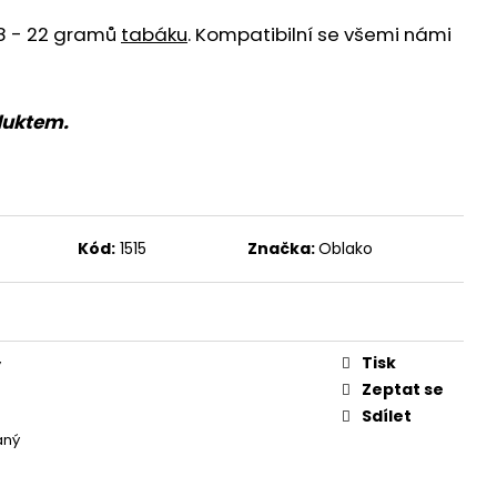
18 - 22 gramů
tabáku
. Kompatibilní se všemi námi
duktem.
Kód:
1515
Značka:
Oblako
Tisk
y
Zeptat se
Sdílet
aný