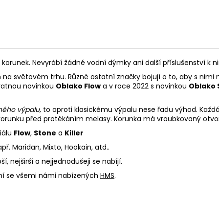
korunek. Nevyrábí žádné vodní dýmky ani další příslušenství k n
 na světovém trhu. Různé ostatní značky bojují o to, aby s nimi 
evratnou novinkou
Oblako Flow
a v roce 2022 s novinkou
Oblako 
ného výpalu
, to oproti klasickému výpalu nese řadu výhod. Každá
ní korunku před protékáním melasy. Korunka má vroubkovaný otvo
iálu
Flow
,
Stone
a
Killer
př. Maridan, Mixto, Hookain, atd..
bší, nejširší a nejjednodušeji se nabíjí.
lní se všemi námi nabízených
HMS
.