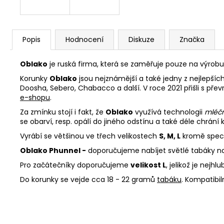
Popis
Hodnocení
Diskuze
Značka
Oblako
je ruská firma, která se zaměřuje pouze na výrobu 
Korunky
Oblako
jsou nejznámější a také jedny z nejlepších
Doosha, Sebero, Chabacco a další. V roce 2021 přišli s př
e-shopu
.
Za zmínku stojí i fakt, že
Oblako
využívá technologii
mléč
se obarví, resp. opálí do jiného odstínu a také déle chrá
Vyrábí se většinou ve třech velikostech
S, M, L
kromě spec
Oblako Phunnel -
doporučujeme
nabíjet světlé tabáky na
Pro začátečníky
doporučujeme
velikost L
, jelikož je nejhlu
Do korunky se vejde cca 18 - 22 gramů
tabáku
. Kompatibi