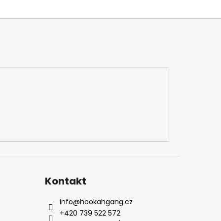
Kontakt
info
@
hookahgang.cz
+420 739 522 572