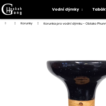
K
o
Vodní dýmky
Tabák
Zpět
Zpět
š
do
do
í
Přejít
Domů
Korunky
Korunka pro vodní dýmku - Oblako Phun
na
k
obchodu
obchodu
obsah