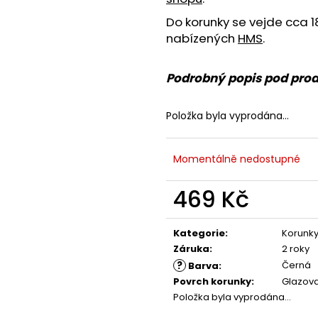
Do korunky se vejde cca 
nabízených
HMS
.
Podrobný popis pod pro
Položka byla vyprodána…
Momentálně nedostupné
469 Kč
Měrná
cena:
Kategorie
:
Korunk
Záruka
:
2 roky
?
Černá
Barva
:
Povrch korunky
:
Glazov
Položka byla vyprodána…