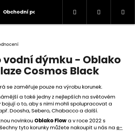
Hledat
Přihlášení
Ná
Obchodní podmínky
Kontakty
Informace
koš
odnocení
 vodní dýmku - Oblako
laze Cosmos Black
terá se zaměřuje pouze na výrobu korunek.
námější a také jedny z nejlepších na světovém
 bojují o to, aby s nimi mohli spolupracovat a
např. Doosha, Sebero, Chabacco a další.
atnou novinkou
Oblako Flow
a v roce 2022 s
Všechny tyto korunky můžete nakoupit u nás na
e-