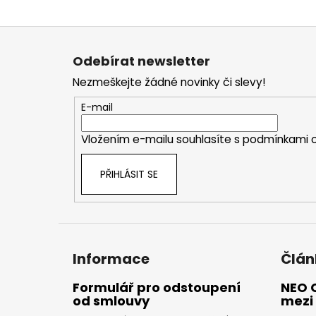
Z
á
Odebírat newsletter
p
Nezmeškejte žádné novinky či slevy!
a
t
E-mail
í
Vložením e-mailu souhlasíte s
podmínkami o
PŘIHLÁSIT SE
Informace
Člán
Formulář pro odstoupení
NEO 
od smlouvy
mezi 