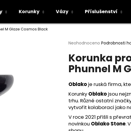
y
Korunky
Vázy
Příslušenství
nel M Glaze Cosmos Black
Co potřebujete najít?
Průměrné
Neohodnoceno
Podrobnosti h
hodnocení
Korunka pro
produktu
HLEDAT
je
Phunnel M G
0,0
z
5
Doporučujeme
hvězdiček.
Oblako
je ruská firma, k
Korunky
Oblako
jsou nejz
trhu. Různé ostatní značky
vytvořit kolaboraci jako 
V roce 2021 přišli s převr
novinkou
Oblako Stone
. 
shopu
.