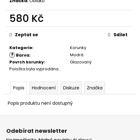
č
Značka:
Oblako
u
j
580 Kč
e
Měrná
m
cena:
e
Zeptat se
Sdílet
Kategorie
:
Korunky
?
Modrá
Barva
:
Povrch korunky
:
Glazovaný
Položka byla vyprodána…
Popis
Hodnocení
Diskuze
Značka
Popis produktu není dostupný
Z
á
Odebírat newsletter
p