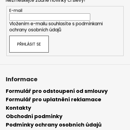
Nezmeškejte žádné novinky či slevy!
a
t
E-mail
í
Vložením e-mailu souhlasíte s
podmínkami
ochrany osobních údajů
PŘIHLÁSIT SE
Informace
Formulář pro odstoupení od smlouvy
Formulář pro uplatnění reklamace
Kontakty
Obchodní podmínky
Podmínky ochrany osobních údajů