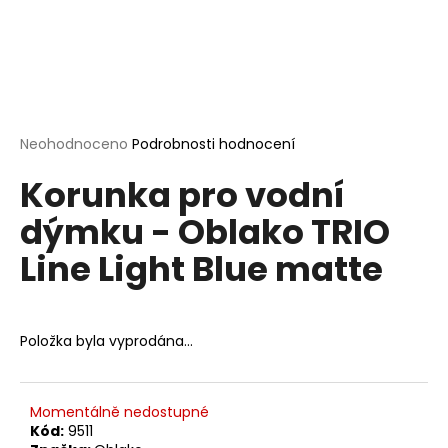
a
j
í
t
?
Průměrné
Neohodnoceno
Podrobnosti hodnocení
hodnocení
Korunka pro vodní
produktu
je
dýmku - Oblako TRIO
0,0
HLEDAT
z
Line Light Blue matte
5
hvězdiček.
D
o
Položka byla vyprodána…
p
o
r
Momentálně nedostupné
u
Kód:
9511