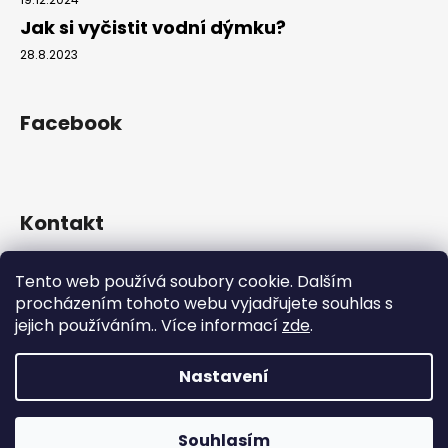
Jak si vyčistit vodní dýmku?
28.8.2023
Facebook
Kontakt
info
@
hookahgang.cz
Tento web používá soubory cookie. Dalším
+420 739 522 572
procházením tohoto webu vyjadřujete souhlas s
hookah_gang.cz/
jejich používáním.. Více informací
zde
.
Nastavení
Vytvořil Shoptet
Copyright 2026
Hookah Gang
. Všechna práva vyhrazena.
Souhlasím