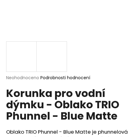
a
j
í
t
?
HLEDAT
Průměrné
Neohodnoceno
Podrobnosti hodnocení
hodnocení
Korunka pro vodní
produktu
je
D
dýmku - Oblako TRIO
0,0
o
z
p
Phunnel - Blue Matte
5
o
hvězdiček.
r
u
Oblako TRIO Phunnel - Blue Matte je phunnelová