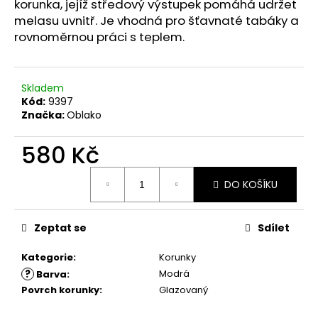
č
korunka, jejíž středový výstupek pomáhá udržet
u
melasu uvnitř. Je vhodná pro šťavnaté tabáky a
j
rovnoměrnou práci s teplem.
e
m
e
Skladem
Kód:
9397
Značka:
Oblako
580 Kč
Měrná
DO KOŠÍKU
cena:
Zeptat se
Sdílet
Kategorie
:
Korunky
?
Modrá
Barva
:
Povrch korunky
:
Glazovaný