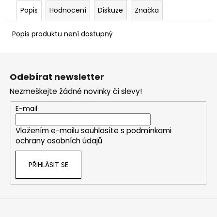
Popis
Hodnocení
Diskuze
Značka
Popis produktu není dostupný
Z
á
Odebírat newsletter
p
Nezmeškejte žádné novinky či slevy!
a
t
E-mail
í
Vložením e-mailu souhlasíte s
podmínkami
ochrany osobních údajů
PŘIHLÁSIT SE