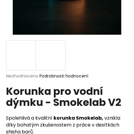
a
j
í
t
?
HLEDAT
Průměrné
Neohodnoceno
Podrobnosti hodnocení
hodnocení
Korunka pro vodní
produktu
je
D
dýmku - Smokelab V2
0,0
o
z
p
5
o
hvězdiček.
Spolehlivá a kvalitní
korunka Smokelab,
vznikla
r
díky bohatým zkušenostem z práce v desítkách
u
shisha barů.