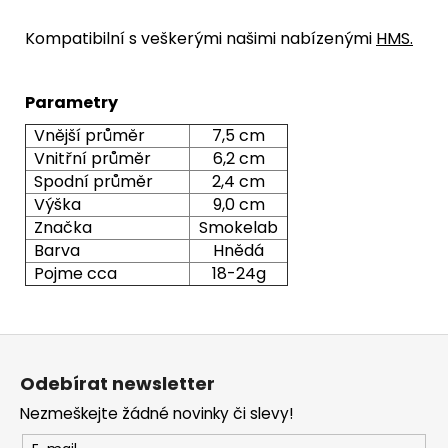
Kompatibilní s veškerými našimi nabízenými
HMS
.
Parametry
Vnější průměr
7,5 cm
Vnitřní průměr
6,2 cm
Spodní průměr
2,4 cm
Výška
9,0 cm
Značka
Smokelab
Barva
Hnědá
Pojme cca
18-24g
Z
á
Odebírat newsletter
p
Nezmeškejte žádné novinky či slevy!
a