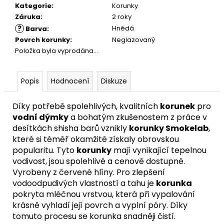
Kategorie
:
Korunky
Záruka
:
2 roky
?
Hnědá
Barva
:
Povrch korunky
:
Neglazovaný
Položka byla vyprodána…
Popis
Hodnocení
Diskuze
Díky potřebě spolehlivých, kvalitních
korunek
pro
vodní dýmky
a bohatým zkušenostem z práce v
desítkách shisha barů vznikly
korunky
Smokelab
,
které si téměř okamžitě získaly obrovskou
popularitu. Tyto
korunky
mají vynikající tepelnou
vodivost, jsou spolehlivé a cenově dostupné.
Vyrobeny z červené hlíny. Pro zlepšení
vodoodpudivých vlastností a tahu je
korunka
pokryta mléčnou vrstvou, která při vypalování
krásně vyhladí její povrch a vyplní póry. Díky
tomuto procesu se korunka snadněji čistí.