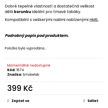
č
u
Dobré tepelné vlastností a dostatečná velikost
j
dělá
korunku
ideální pro tmavé tabáky.
e
Kompatibilní s veškerými našimi nabízenými
HMS
.
m
e
Podrobný popis pod produktem.
Položka byla vyprodána…
Momentálně nedostupné
Kód:
1674
Značka:
Smokelab
399 Kč
Měrná
cena:
Zeptat se
Sdílet