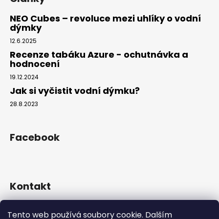
NEO Cubes – revoluce mezi uhlíky o vodní
dýmky
12.6.2025
Recenze tabáku Azure - ochutnávka a
hodnocení
19.12.2024
Jak si vyčistit vodní dýmku?
28.8.2023
Facebook
Kontakt
info
@
hookahgang.cz
Tento web používá soubory cookie. Dalším
+420 739 522 572