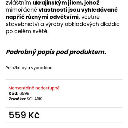
č
zvláštním
ukrajinským jílem, jehož
u
mimořádné
vlastnosti jsou vyhledávané
j
napříč různými odvětvími,
včetně
e
stavebnictví a výroby obkladových dlaždic
m
po celém světě.
e
Podrobný popis pod produktem.
Položka byla vyprodána…
Momentálně nedostupné
Kód:
6598
Značka:
SOLARIS
559 Kč
Měrná
cena: