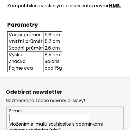
Kompatibilní s veškerými našimi nabízenými
HMS
.
Parametry
Vnější průměr
6,8 cm
Vnitřní průměr
5,7 cm
Spodní průměr
2,6 cm
Výška
8,5 cm
Značka
Solaris
Pojme cca
cca 15g
Z
á
Odebírat newsletter
p
Nezmeškejte žádné novinky či slevy!
a
t
E-mail
í
Vložením e-mailu souhlasíte s
podmínkami