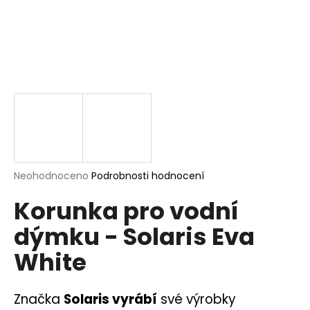
a
j
í
t
?
HLEDAT
Průměrné
Neohodnoceno
Podrobnosti hodnocení
hodnocení
Korunka pro vodní
produktu
je
D
dýmku - Solaris Eva
0,0
o
z
p
White
5
o
hvězdiček.
r
u
Značka
Solaris vyrábí
své výrobky