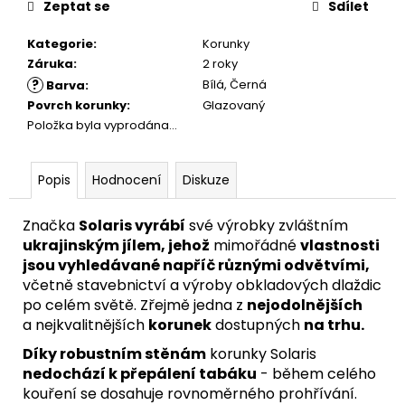
Zeptat se
Sdílet
Kategorie
:
Korunky
Záruka
:
2 roky
?
Bílá, Černá
Barva
:
Povrch korunky
:
Glazovaný
Položka byla vyprodána…
Popis
Hodnocení
Diskuze
Značka
Solaris vyrábí
své výrobky zvláštním
ukrajinským jílem, jehož
mimořádné
vlastnosti
jsou vyhledávané napříč různými odvětvími,
včetně stavebnictví a výroby obkladových dlaždic
po celém světě. Zřejmě jedna z
nejodolnějších
a nejkvalitnějších
korunek
dostupných
na trhu.
Díky robustním stěnám
korunky Solaris
nedochází k přepálení tabáku
- během celého
kouření se dosahuje rovnoměrného prohřívání.