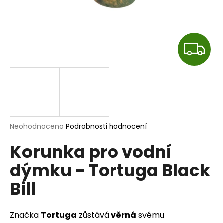
a
j
í
Z
t
?
D
A
R
HLEDAT
Průměrné
Neohodnoceno
Podrobnosti hodnocení
M
hodnocení
Korunka pro vodní
produktu
A
je
D
dýmku - Tortuga Black
0,0
o
z
p
Bill
5
o
hvězdiček.
r
u
Značka
Tortuga
zůstává
věrná
svému