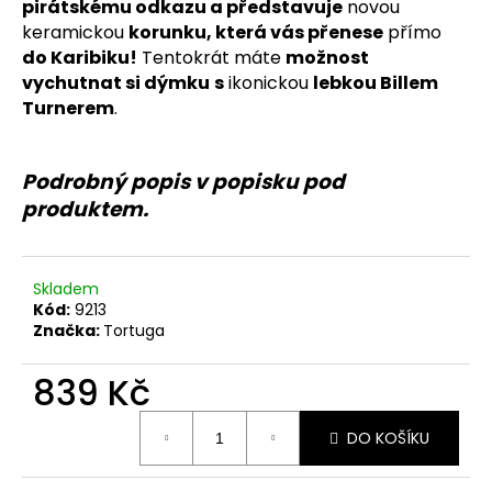
č
pirátskému odkazu a představuje
novou
u
keramickou
korunku, která vás přenese
přímo
j
do Karibiku!
Tentokrát máte
možnost
e
vychutnat si dýmku
s
ikonickou
lebkou Billem
m
Turnerem
.
e
Podrobný popis v popisku pod
produktem.
Skladem
Kód:
9213
Značka:
Tortuga
839 Kč
Měrná
DO KOŠÍKU
cena: