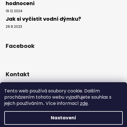
hodnocení
19.12.2024
Jak si vyčistit vodní dýmku?
28.8.2023
Facebook
Kontakt
info
@
hookahgang.cz
Tento web používá soubory cookie. Dalším
+420 739 522 572
procházením tohoto webu vyjadřujete souhlas s
hookah_gang.cz/
jejich používáním.. Více informací
zde
.
Nastavení
Vytvořil Shoptet