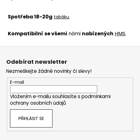
Spot
řeba
18-20g
tabáku
.
Kompatibilní
se všemi
námi
nabízených
HMS
.
Z
á
Odebírat newsletter
p
Nezmeškejte žádné novinky či slevy!
a
t
E-mail
í
Vložením e-mailu souhlasíte s
podmínkami
ochrany osobních údajů
PŘIHLÁSIT SE