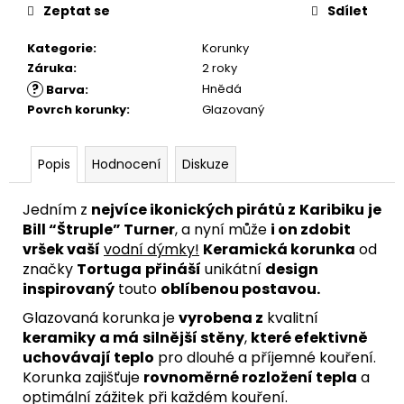
Zeptat se
Sdílet
Kategorie
:
Korunky
Záruka
:
2 roky
?
Hnědá
Barva
:
Povrch korunky
:
Glazovaný
Popis
Hodnocení
Diskuze
Jedním z
nejvíce ikonických pirátů z
Karibiku
je
Bill “Štruple” Turner
, a nyní může
i on zdobit
vršek vaší
vodní dýmky!
Keramická korunka
od
značky
Tortuga
přináší
unikátní
design
inspirovaný
touto
oblíbenou postavou.
Glazovaná korunka
je
vyrobena z
kvalitní
keramiky
a má
silnější stěny
,
které efektivně
uchovávají teplo
pro dlouhé a příjemné kouření.
Korunka zajišťuje
rovnoměrné rozložení tepla
a
optimální zážitek při každém kouření.