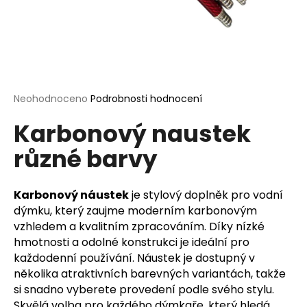
a
j
í
t
?
Průměrné
Neohodnoceno
Podrobnosti hodnocení
hodnocení
Karbonový naustek
produktu
je
různé barvy
0,0
HLEDAT
z
5
hvězdiček.
Karbonový náustek
je stylový doplněk pro vodní
dýmku, který zaujme moderním karbonovým
D
vzhledem a kvalitním zpracováním. Díky nízké
o
hmotnosti a odolné konstrukci je ideální pro
p
každodenní používání. Náustek je dostupný v
o
několika atraktivních barevných variantách, takže
r
si snadno vyberete provedení podle svého stylu.
u
Skvělá volba pro každého dýmkaře, který hledá