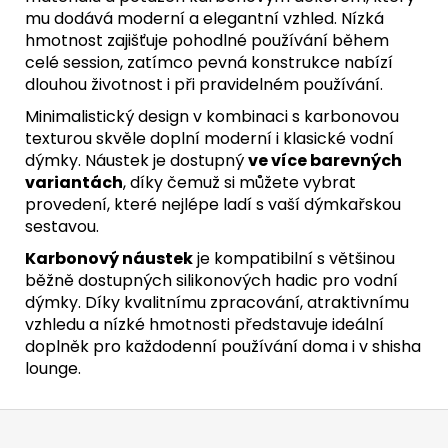
mu dodává moderní a elegantní vzhled. Nízká
hmotnost zajišťuje pohodlné používání během
celé session, zatímco pevná konstrukce nabízí
dlouhou životnost i při pravidelném používání.
Minimalistický design v kombinaci s karbonovou
texturou skvěle doplní moderní i klasické vodní
dýmky. Náustek je dostupný
ve více barevných
variantách
, díky čemuž si můžete vybrat
provedení, které nejlépe ladí s vaší dýmkařskou
sestavou.
Karbonový náustek
je kompatibilní s většinou
běžně dostupných silikonových hadic pro vodní
dýmky. Díky kvalitnímu zpracování, atraktivnímu
vzhledu a nízké hmotnosti představuje ideální
doplněk pro každodenní používání doma i v shisha
lounge.
Z
á