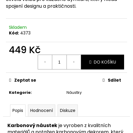
č
spojení designu a praktičnosti.
u
j
e
m
Skladem
e
Kód:
4373
449 Kč
Měrná
DO KOŠÍKU
cena:
Zeptat se
Sdílet
Kategorie
:
Náustky
Popis
Hodnocení
Diskuze
Karbonový náustek
je vyroben z kvalitních
materiálů a potažen karbonovým dekorem, který