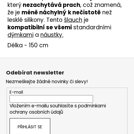
který
nezachytává prach
, což znamená,
že je
méně náchylný
k nečistotě
než
lesklé silikony. Tento
šlauch
je
kompatibilní se všemi
standardními
dýmkami
a
náustky
.
Délka - 150 cm
Z
á
Odebírat newsletter
p
Nezmeškejte žádné novinky či slevy!
a
t
E-mail
í
Vložením e-mailu souhlasíte s
podmínkami
ochrany osobních údajů
PŘIHLÁSIT SE