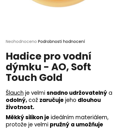
a
j
í
t
?
Průměrné
Neohodnoceno
Podrobnosti hodnocení
hodnocení
Hadice pro vodní
produktu
je
dýmku - AO, Soft
0,0
HLEDAT
z
Touch Gold
5
hvězdiček.
D
Šlauch
je velmi
snadno udržovatelný
a
o
odolný,
což
zaručuje
jeho
dlouhou
p
životnost.
o
r
Měkký silikon je
ideálním materiálem,
u
protože je velmi
pružný
a umožňuje