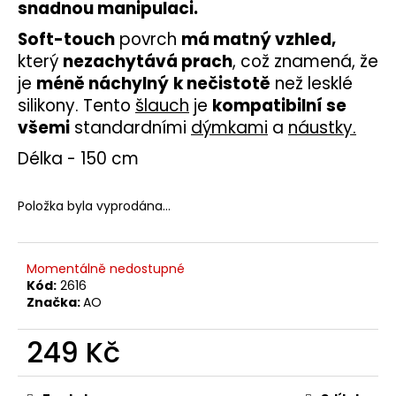
č
snadnou manipulaci.
u
Soft-touch
povrch
má matný vzhled,
j
e
který
nezachytává prach
, což znamená, že
m
je
méně náchylný
k nečistotě
než lesklé
e
silikony. Tento
šlauch
je
kompatibilní se
všemi
standardními
dýmkami
a
náustky
.
Délka - 150 cm
Položka byla vyprodána…
Momentálně nedostupné
Kód:
2616
Značka:
AO
249 Kč
Měrná
cena: