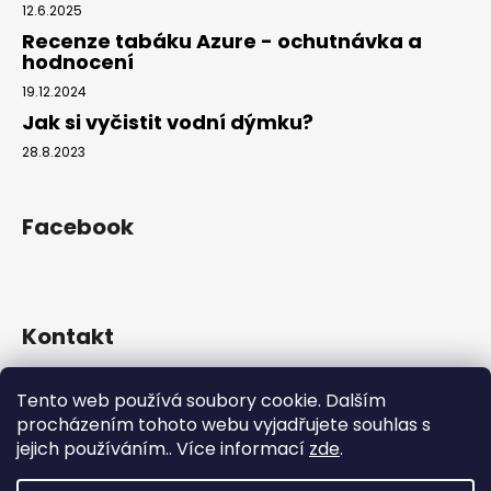
12.6.2025
Recenze tabáku Azure - ochutnávka a
hodnocení
19.12.2024
Jak si vyčistit vodní dýmku?
28.8.2023
Facebook
Kontakt
info
@
hookahgang.cz
Tento web používá soubory cookie. Dalším
+420 739 522 572
procházením tohoto webu vyjadřujete souhlas s
hookah_gang.cz/
jejich používáním.. Více informací
zde
.