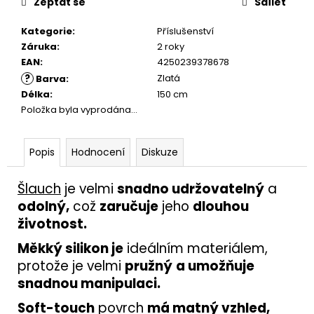
Zeptat se
Sdílet
Kategorie
:
Příslušenství
Záruka
:
2 roky
EAN
:
4250239378678
?
Zlatá
Barva
:
Délka
:
150 cm
Položka byla vyprodána…
Popis
Hodnocení
Diskuze
Šlauch
je velmi
snadno udržovatelný
a
odolný,
což
zaručuje
jeho
dlouhou
životnost.
Měkký silikon je
ideálním materiálem,
protože je velmi
pružný
a umožňuje
snadnou manipulaci.
Soft-touch
povrch
má matný vzhled,