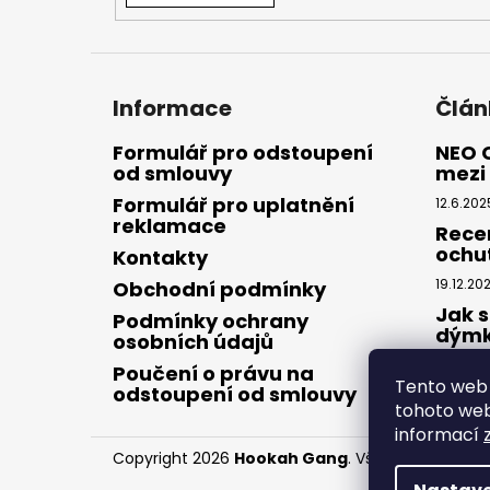
Informace
Člán
Formulář pro odstoupení
NEO 
od smlouvy
mezi 
Formulář pro uplatnění
12.6.202
reklamace
Rece
ochu
Kontakty
19.12.20
Obchodní podmínky
Jak s
Podmínky ochrany
dým
osobních údajů
28.8.20
Poučení o právu na
Tento web 
odstoupení od smlouvy
tohoto webu
informací
Copyright 2026
Hookah Gang
. Všechna práva v