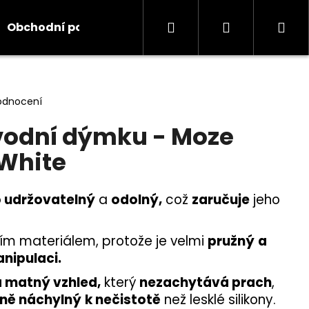
Hledat
Přihlášení
Ná
Obchodní podmínky
Kontakty
Informace
koš
odnocení
vodní dýmku - Moze
White
 udržovatelný
a
odolný,
což
zaručuje
jeho
ím materiálem, protože je velmi
pružný
a
nipulaci.
 matný vzhled,
který
nezachytává prach
,
ně náchylný
k nečistotě
než lesklé silikony.