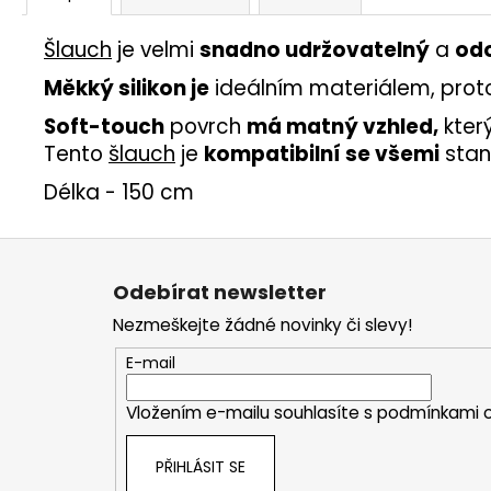
Šlauch
je velmi
snadno udržovatelný
a
odo
Měkký silikon je
ideálním materiálem, proto
Soft-touch
povrch
má matný vzhled,
kter
Tento
šlauch
je
kompatibilní se všemi
stan
Délka - 150 cm
Z
á
Odebírat newsletter
p
Nezmeškejte žádné novinky či slevy!
a
t
E-mail
í
Vložením e-mailu souhlasíte s
podmínkami o
PŘIHLÁSIT SE