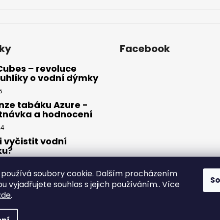
ky
Facebook
Cubes – revoluce
uhlíky o vodní dýmky
5
nze tabáku Azure -
tnávka a hodnocení
24
i vyčistit vodní
ku?
23
používá soubory cookie. Dalším procházením
S
 vyjadřujete souhlas s jejich používáním.. Více
zde
.
yhrazena.