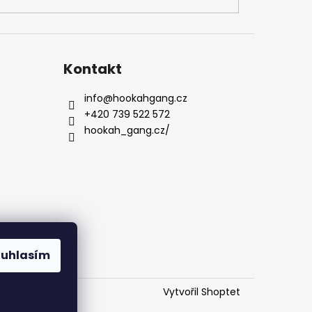
Kontakt
info
@
hookahgang.cz
+420 739 522 572
hookah_gang.cz/
ouhlasím
Vytvořil Shoptet