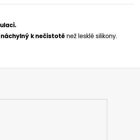
laci.
 náchylný
k nečistotě
než lesklé silikony.