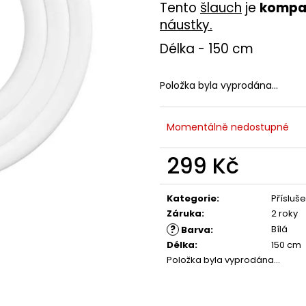
Tento
šlauch
je
kompat
náustky
.
Délka - 150 cm
Položka byla vyprodána…
Momentálně nedostupné
299 Kč
Měrná
cena:
Kategorie
:
Přísluše
Záruka
:
2 roky
?
Bílá
Barva
:
Délka
:
150 cm
Položka byla vyprodána…