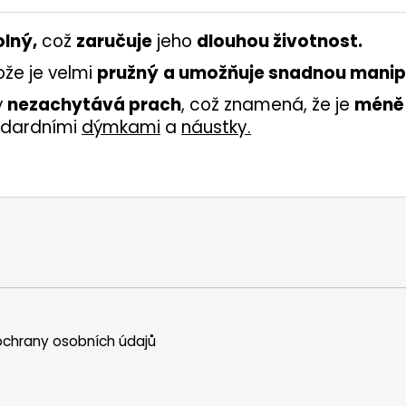
lný,
což
zaručuje
jeho
dlouhou životnost.
že je velmi
pružný
a umožňuje snadnou manipu
ý
nezachytává prach
, což znamená, že je
méně
dardními
dýmkami
a
náustky
.
chrany osobních údajů