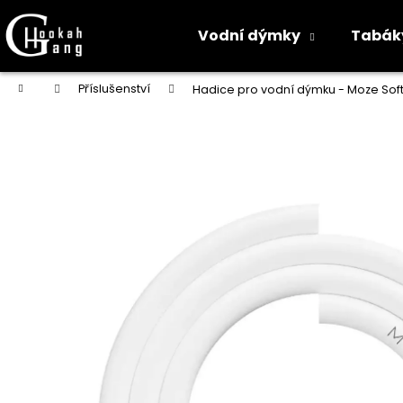
K
o
Vodní dýmky
Tabák
Zpět
Zpět
š
do
do
í
Přejít
Domů
Příslušenství
Hadice pro vodní dýmku - Moze Sof
na
k
obchodu
obchodu
obsah