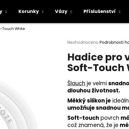
y
Korunky
Vázy
Příslušenství
t-Touch White
Co potřebujete najít?
Průměrné
Neohodnoceno
Podrobnosti h
hodnocení
Hadice pro 
produktu
HLEDAT
je
Soft-Touch 
0,0
z
5
Doporučujeme
hvězdiček.
Šlauch
je velmi
snadno
dlouhou životnost.
Měkký silikon je
ideáln
umožňuje snadnou ma
Soft-touch
povrch
má
což znamená, že je
mé