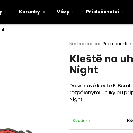
y
Korunky
Vázy
Příslušenství
ght
Co potřebujete najít?
Průměrné
Neohodnoceno
Podrobnosti h
hodnocení
Kleště na uh
produktu
HLEDAT
je
Night
0,0
z
5
Doporučujeme
hvězdiček.
Designové kleště El Bomb
rozpálenými uhlíky při př
Night.
Skladem
Kó