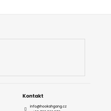
Kontakt
info
@
hookahgang.cz