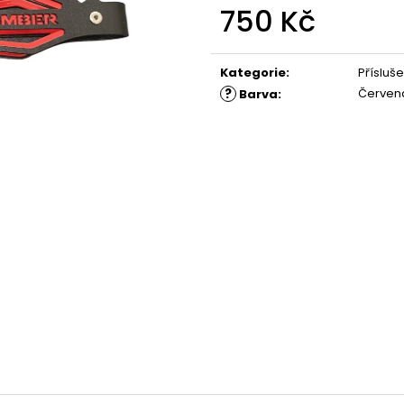
750 Kč
Měrná
cena:
Kategorie
:
Přísluše
?
Červen
Barva
: