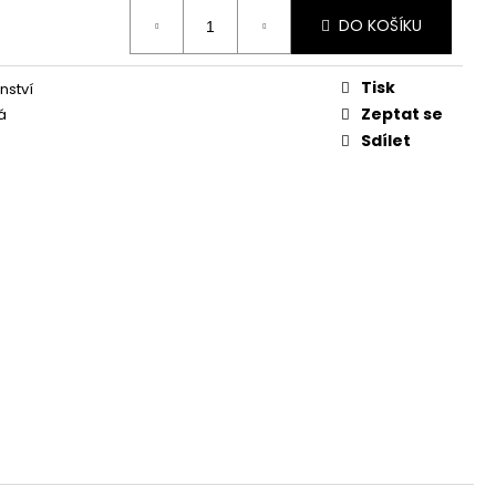
DO KOŠÍKU
Tisk
nství
Zeptat se
á
Sdílet