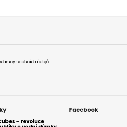
chrany osobních údajů
ky
Facebook
Cubes – revoluce
uhlíky o vodní dýmky