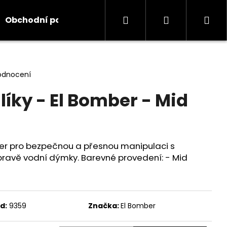
Hledat
Přihlášení
Ná
Obchodní podmínky
Kontakty
Informace
koš
odnocení
líky - El Bomber - Mid
er pro bezpečnou a přesnou manipulaci s
ípravě vodní dýmky. Barevné provedení: - Mid
d:
9359
Značka:
El Bomber