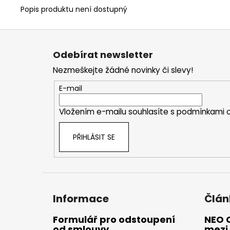
Popis produktu není dostupný
Z
á
Odebírat newsletter
p
Nezmeškejte žádné novinky či slevy!
a
t
E-mail
í
Vložením e-mailu souhlasíte s
podmínkami o
PŘIHLÁSIT SE
Informace
Člán
Formulář pro odstoupení
NEO 
od smlouvy
mezi 