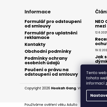
Informace
Člán
Formulář pro odstoupení
NEO 
od smlouvy
mezi 
Formulář pro uplatnění
12.6.202
reklamace
Rece
ochu
Kontakty
19.12.20
Obchodní podmínky
Jak s
Podmínky ochrany
dým
osobních údajů
28.8.20
Poučení o právu na
Tento web 
odstoupení od smlouvy
tohoto webu
informací
Copyright 2026
Hookah Gang
. Všechna práva v
Nastave
Používáme
ověření věku Adulto