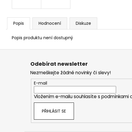
Popis
Hodnocení
Diskuze
Popis produktu není dostupný
Z
á
Odebírat newsletter
p
Nezmeškejte žádné novinky či slevy!
a
t
E-mail
í
Vložením e-mailu souhlasíte s
podmínkami o
PŘIHLÁSIT SE