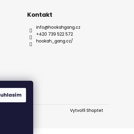
Kontakt
info
@
hookahgang.cz
+420 739 522 572
hookah_gang.cz/
ouhlasím
Vytvořil Shoptet