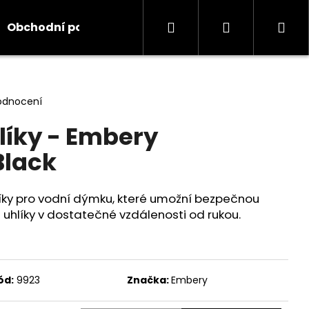
Hledat
Přihlášení
Ná
Obchodní podmínky
Kontakty
Informace
koš
odnocení
líky - Embery
Black
líky pro vodní dýmku, které umožní bezpečnou
uhlíky v dostatečné vzdálenosti od rukou.
ód:
9923
Značka:
Embery