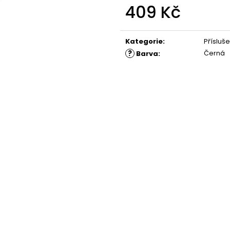
409 Kč
Měrná
cena:
Kategorie
:
Přísluše
?
Černá
Barva
: