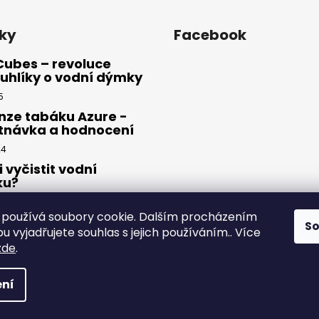
ky
Facebook
Cubes – revoluce
uhlíky o vodní dýmky
5
nze tabáku Azure -
tnávka a hodnocení
24
i vyčistit vodní
ku?
23
používá soubory cookie. Dalším procházením
S
 vyjadřujete souhlas s jejich používáním.. Více
zde
.
yhrazena.
ní