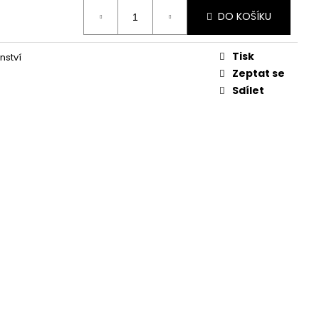
DO KOŠÍKU
Tisk
nství
Zeptat se
Sdílet