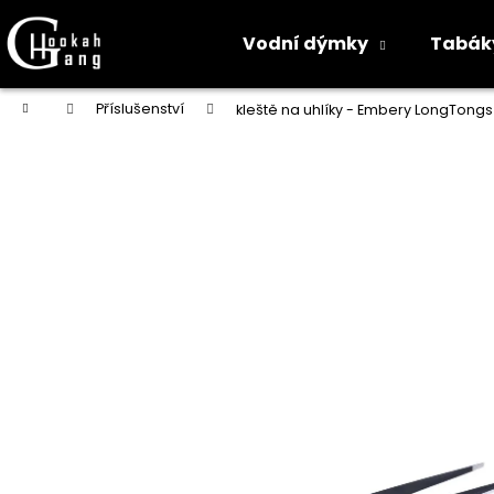
K
o
Vodní dýmky
Tabák
Zpět
Zpět
š
do
do
í
Přejít
Domů
Příslušenství
kleště na uhlíky - Embery LongTongs
na
k
obchodu
obchodu
obsah