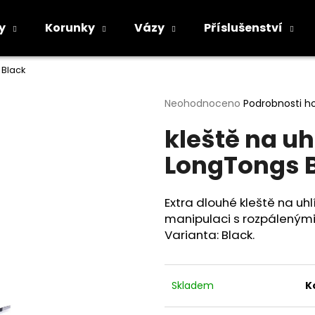
y
Korunky
Vázy
Příslušenství
 Black
Co potřebujete najít?
Průměrné
Neohodnoceno
Podrobnosti h
hodnocení
kleště na uh
produktu
HLEDAT
je
LongTongs 
0,0
z
5
Doporučujeme
hvězdiček.
Extra dlouhé kleště na uh
manipulaci s rozpálenými 
Varianta: Black.
Skladem
K