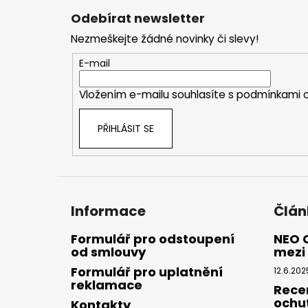
á
Odebírat newsletter
p
Nezmeškejte žádné novinky či slevy!
a
t
E-mail
í
Vložením e-mailu souhlasíte s
podmínkami o
PŘIHLÁSIT SE
Informace
Člán
Formulář pro odstoupení
NEO 
od smlouvy
mezi 
Formulář pro uplatnění
12.6.202
reklamace
Rece
ochu
Kontakty