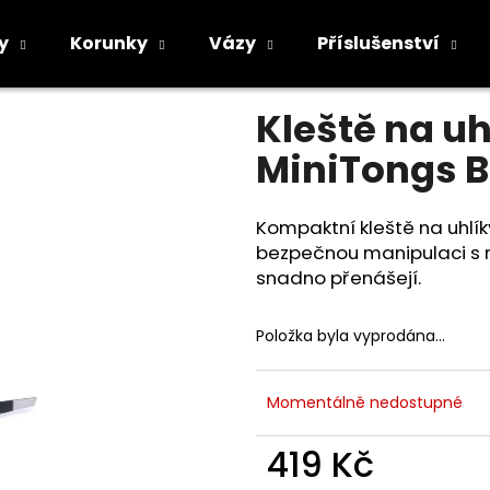
Black
y
Korunky
Vázy
Příslušenství
Průměrné
Neohodnoceno
Podrobnosti h
hodnocení
Co potřebujete najít?
Kleště na u
produktu
je
MiniTongs B
0,0
z
5
HLEDAT
hvězdiček.
Kompaktní kleště na uhlí
bezpečnou manipulaci s 
snadno přenášejí.
Doporučujeme
Položka byla vyprodána…
Momentálně nedostupné
419 Kč