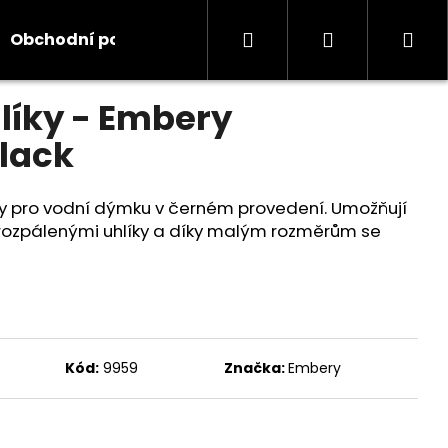
Hledat
Přihlášení
Ná
Obchodní podmínky
Kontakty
Informace
odnocení
hlíky - Embery
koš
lack
ky pro vodní dýmku v černém provedení. Umožňují
rozpálenými uhlíky a díky malým rozměrům se
Kód:
9959
Značka:
Embery