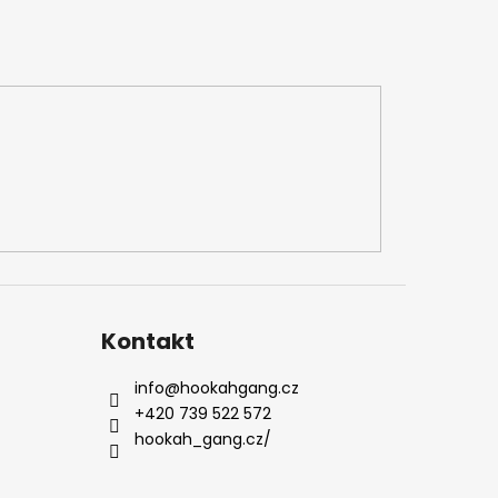
Kontakt
info
@
hookahgang.cz
+420 739 522 572
hookah_gang.cz/