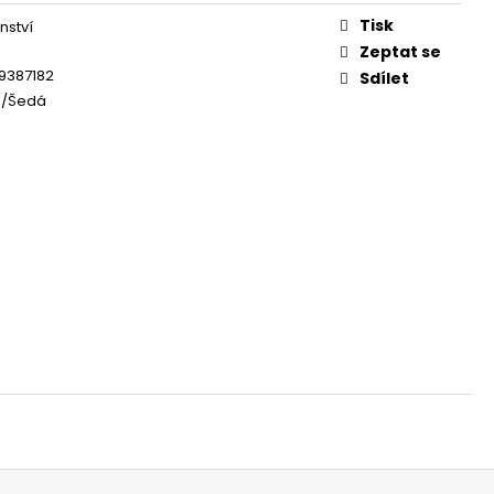
Tisk
nství
Zeptat se
9387182
Sdílet
á/Šedá