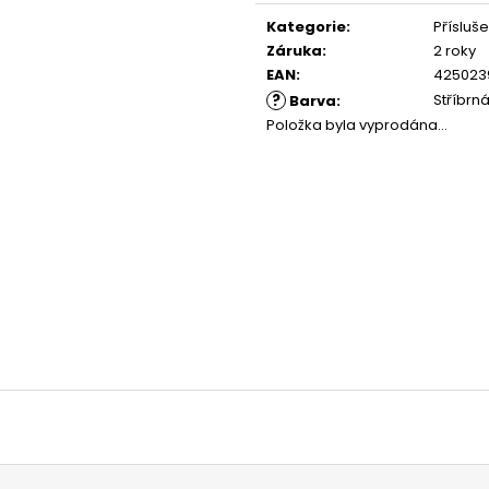
Měrná
cena:
Kategorie
:
Přísluše
Záruka
:
2 roky
EAN
:
425023
?
Stříbrn
Barva
:
Položka byla vyprodána…