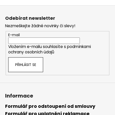
Z
á
Odebírat newsletter
p
Nezmeškejte žádné novinky či slevy!
a
t
E-mail
í
Vložením e-mailu souhlasíte s
podmínkami
ochrany osobních údajů
PŘIHLÁSIT SE
Informace
Formulář pro odstoupení od smlouvy
Formulář pro uplatnění reklamace