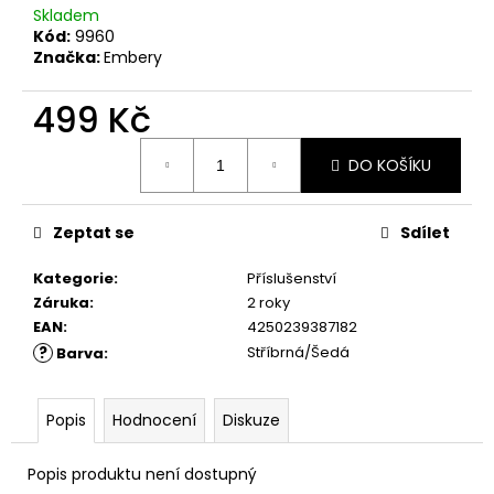
č
Skladem
u
Kód:
9960
j
Značka:
Embery
e
m
499 Kč
e
Měrná
DO KOŠÍKU
cena:
Zeptat se
Sdílet
Kategorie
:
Příslušenství
Záruka
:
2 roky
EAN
:
4250239387182
?
Stříbrná/Šedá
Barva
:
Popis
Hodnocení
Diskuze
Popis produktu není dostupný