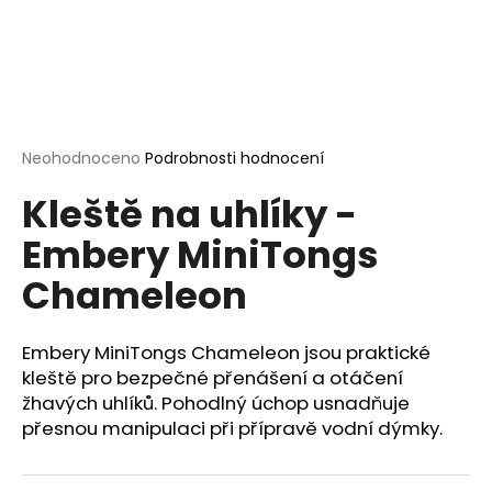
a
j
í
t
?
Průměrné
Neohodnoceno
Podrobnosti hodnocení
hodnocení
Kleště na uhlíky -
produktu
je
Embery MiniTongs
0,0
HLEDAT
z
Chameleon
5
hvězdiček.
D
Embery MiniTongs Chameleon jsou praktické
o
kleště pro bezpečné přenášení a otáčení
p
žhavých uhlíků. Pohodlný úchop usnadňuje
o
přesnou manipulaci při přípravě vodní dýmky.
r
u