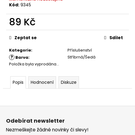
č
Kód:
9345
u
j
89 Kč
e
m
Měrná
e
cena:
Zeptat se
Sdílet
Kategorie
:
Příslušenství
?
Stříbrná/Šedá
Barva
:
Položka byla vyprodána…
Popis
Hodnocení
Diskuze
Z
á
Odebírat newsletter
p
Nezmeškejte žádné novinky či slevy!
a