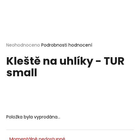
a
j
í
t
?
Průměrné
Neohodnoceno
Podrobnosti hodnocení
hodnocení
Kleště na uhlíky - TUR
produktu
je
small
0,0
HLEDAT
z
5
hvězdiček.
D
o
p
Položka byla vyprodána…
o
r
u
Momentálně nedostupné