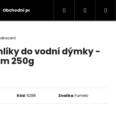
Hledat
Přihlášení
Ná
Obchodní podmínky
Kontakty
Informace
koš
odnocení
líky do vodní dýmky -
mm 250g
Kód:
6298
Značka:
Fumelo