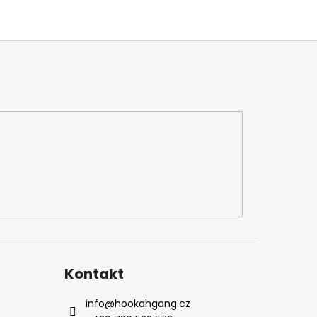
Kontakt
info
@
hookahgang.cz