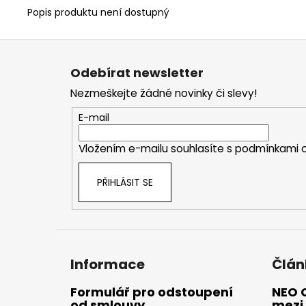
Popis produktu není dostupný
Z
á
Odebírat newsletter
p
Nezmeškejte žádné novinky či slevy!
a
t
E-mail
í
Vložením e-mailu souhlasíte s
podmínkami o
PŘIHLÁSIT SE
Informace
Člán
Formulář pro odstoupení
NEO 
od smlouvy
mezi 