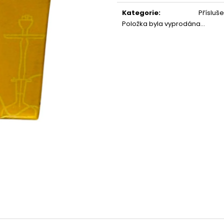
Měrná
cena:
Kategorie
:
Přísluše
Položka byla vyprodána…