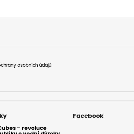
chrany osobních údajů
ky
Facebook
Cubes – revoluce
uhlíky o vodní dýmky