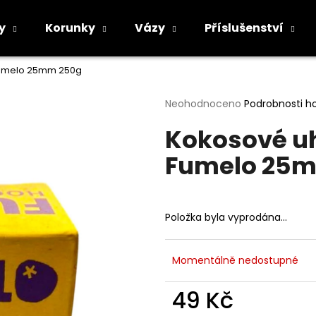
y
Korunky
Vázy
Příslušenství
 Fumelo 25mm 250g
Co potřebujete najít?
Průměrné
Neohodnoceno
Podrobnosti h
hodnocení
Kokosové uh
produktu
HLEDAT
je
Fumelo 25
0,0
z
5
Doporučujeme
hvězdiček.
Položka byla vyprodána…
Momentálně nedostupné
49 Kč