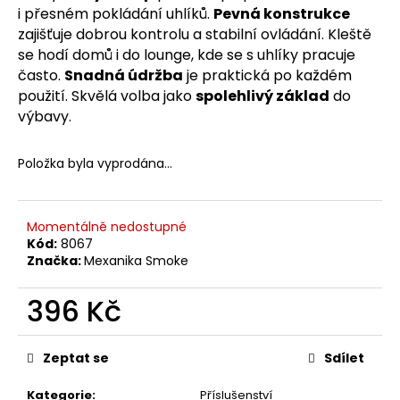
č
i přesném pokládání uhlíků.
Pevná konstrukce
u
zajišťuje dobrou kontrolu a stabilní ovládání. Kleště
j
se hodí domů i do lounge, kde se s uhlíky pracuje
e
často.
Snadná údržba
je praktická po každém
m
použití. Skvělá volba jako
spolehlivý základ
do
e
výbavy.
Položka byla vyprodána…
Momentálně nedostupné
Kód:
8067
Značka:
Mexanika Smoke
396 Kč
Měrná
cena:
Zeptat se
Sdílet
Kategorie
:
Příslušenství