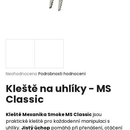
a
j
í
t
?
HLEDAT
Průměrné
Neohodnoceno
Podrobnosti hodnocení
hodnocení
Kleště na uhlíky - MS
produktu
je
D
Classic
0,0
o
z
p
5
o
hvězdiček.
Kleště Mexanika Smoke MS Classic
jsou
r
praktické kleště pro každodenní manipulaci s
u
uhlíky.
Jistý úchop
pomáhá při přenášení, otáčení