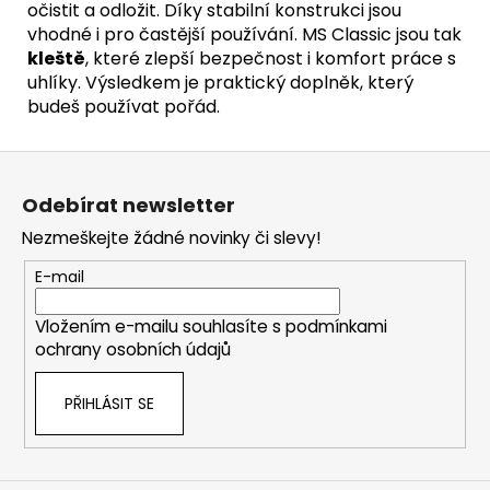
očistit a odložit. Díky stabilní konstrukci jsou
vhodné i pro častější používání. MS Classic jsou tak
kleště
, které zlepší bezpečnost i komfort práce s
uhlíky. Výsledkem je praktický doplněk, který
budeš používat pořád.
Z
á
Odebírat newsletter
p
Nezmeškejte žádné novinky či slevy!
a
t
E-mail
í
Vložením e-mailu souhlasíte s
podmínkami
ochrany osobních údajů
PŘIHLÁSIT SE