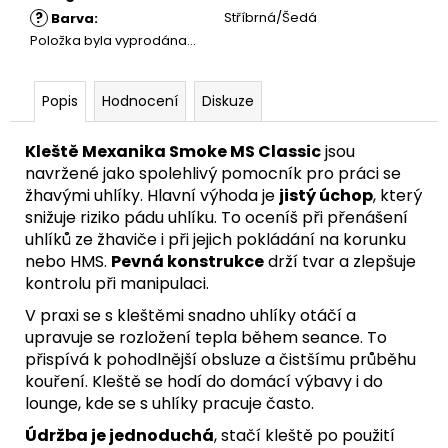
?
Stříbrná/Šedá
Barva
:
Položka byla vyprodána…
Popis
Hodnocení
Diskuze
Kleště Mexanika Smoke MS Classic
jsou
navržené jako spolehlivý pomocník pro práci se
žhavými uhlíky. Hlavní výhoda je
jistý úchop
, který
snižuje riziko pádu uhlíku. To oceníš při přenášení
uhlíků ze žhaviče i při jejich pokládání na korunku
nebo HMS.
Pevná konstrukce
drží tvar a zlepšuje
kontrolu při manipulaci.
V praxi se s kleštěmi snadno uhlíky otáčí a
upravuje se rozložení tepla během seance. To
přispívá k pohodlnější obsluze a čistšímu průběhu
kouření. Kleště se hodí do domácí výbavy i do
lounge, kde se s uhlíky pracuje často.
Údržba je jednoduchá
, stačí kleště po použití