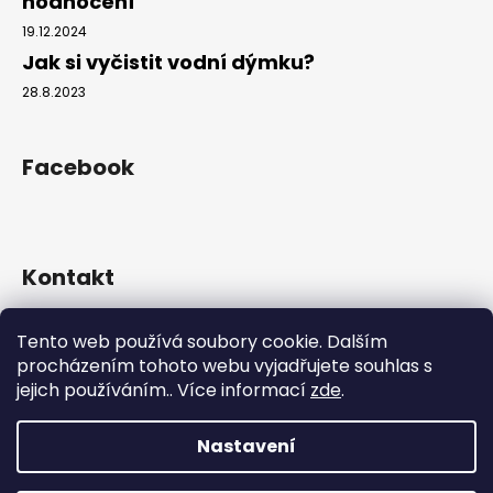
hodnocení
19.12.2024
Jak si vyčistit vodní dýmku?
28.8.2023
Facebook
Kontakt
info
@
hookahgang.cz
Tento web používá soubory cookie. Dalším
+420 739 522 572
procházením tohoto webu vyjadřujete souhlas s
hookah_gang.cz/
jejich používáním.. Více informací
zde
.
Nastavení
Vytvořil Shoptet