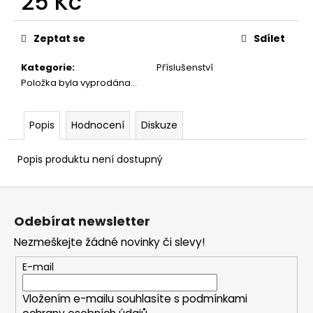
25 Kč
č
u
Měrná
j
cena:
Zeptat se
Sdílet
e
m
Kategorie
:
Příslušenství
e
Položka byla vyprodána…
Popis
Hodnocení
Diskuze
Popis produktu není dostupný
Z
á
Odebírat newsletter
p
Nezmeškejte žádné novinky či slevy!
a
t
E-mail
í
Vložením e-mailu souhlasíte s
podmínkami