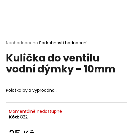
a
j
í
t
?
Průměrné
Neohodnoceno
Podrobnosti hodnocení
hodnocení
Kulička do ventilu
produktu
je
vodní dýmky - 10mm
0,0
HLEDAT
z
5
hvězdiček.
Položka byla vyprodána…
D
o
p
Momentálně nedostupné
o
Kód:
822
r
u