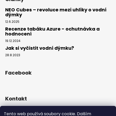
NEO Cubes – revoluce mezi uhlíky o vodní
dýmky
12.6.2025
Recenze tabáku Azure - ochutnávka a
hodnocení
19.12.2024
Jak si vyčistit vodní dýmku?
28.8.2023
Facebook
Kontakt
info
@
hookahgang.cz
Tento web používá soubory cookie. Dalším
+420 739 522 572