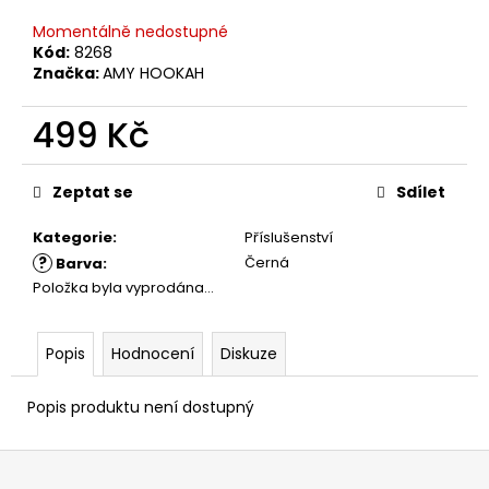
č
u
Momentálně nedostupné
j
Kód:
8268
e
Značka:
AMY HOOKAH
m
e
499 Kč
Měrná
cena:
Zeptat se
Sdílet
Kategorie
:
Příslušenství
?
Černá
Barva
:
Položka byla vyprodána…
Popis
Hodnocení
Diskuze
Popis produktu není dostupný
Z