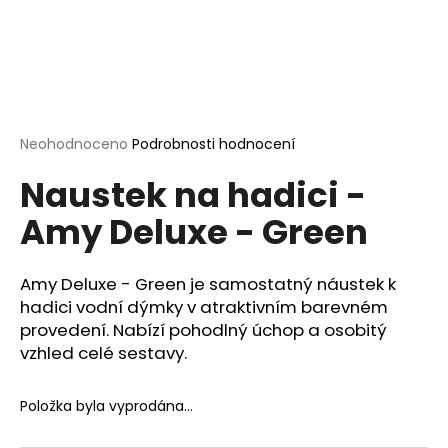
a
j
í
t
?
Průměrné
Neohodnoceno
Podrobnosti hodnocení
hodnocení
Naustek na hadici -
produktu
je
Amy Deluxe - Green
0,0
HLEDAT
z
5
hvězdiček.
Amy Deluxe - Green je samostatný náustek k
hadici vodní dýmky v atraktivním barevném
D
provedení. Nabízí pohodlný úchop a osobitý
o
vzhled celé sestavy.
p
o
r
Položka byla vyprodána…
u