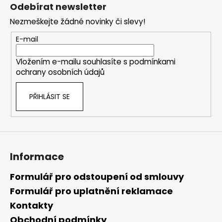
á
Odebírat newsletter
p
Nezmeškejte žádné novinky či slevy!
a
t
E-mail
í
Vložením e-mailu souhlasíte s
podmínkami
ochrany osobních údajů
PŘIHLÁSIT SE
Informace
Formulář pro odstoupení od smlouvy
Formulář pro uplatnění reklamace
Kontakty
Obchodní podmínky