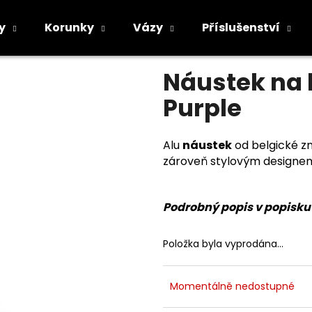
le
y
Korunky
Vázy
Příslušenství
Průměrné
Neohodnoceno
Podrobnosti h
hodnocení
Co potřebujete najít?
Náustek na 
produktu
je
Purple
0,0
z
5
HLEDAT
hvězdiček.
Alu
náustek
od belgické z
zároveň stylovým designem,
Doporučujeme
Podrobný popis v popisk
Položka byla vyprodána…
Momentálně nedostupné