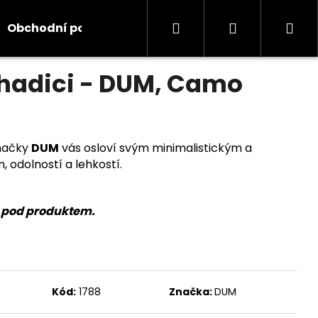
Hledat
Přihlášení
Ná
Obchodní podmínky
Kontakty
Informace
odnocení
hadici - DUM, Camo
koš
načky
DUM
vás osloví svým minimalistickým a
 odolností a lehkostí.
u pod produktem.
Kód:
1788
Značka:
DUM