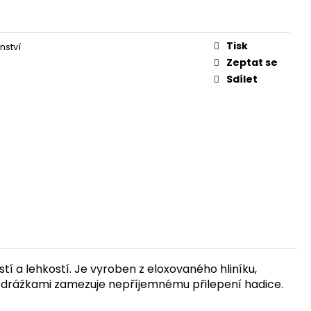
Tisk
nství
Zeptat se
Sdílet
í a lehkostí. Je vyroben z eloxovaného hliníku,
 s drážkami zamezuje nepříjemnému přilepení hadice.