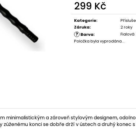
299 Kč
Měrná
cena:
Kategorie
:
Přísluše
Záruka
:
2 roky
?
Fialová
Barva
:
Položka byla vyprodána…
ým minimalistickým a zároveň stylovým designem, odolnost
Díky zúženému konci se dobře drží v ústech a druhý konec