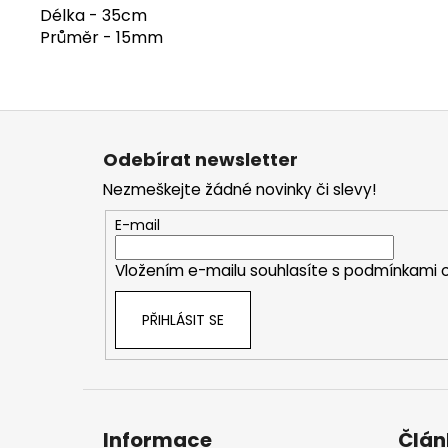
Délka - 35cm
Průměr - 15mm
Z
á
Odebírat newsletter
p
Nezmeškejte žádné novinky či slevy!
a
t
E-mail
í
Vložením e-mailu souhlasíte s
podmínkami o
PŘIHLÁSIT SE
Informace
Člán