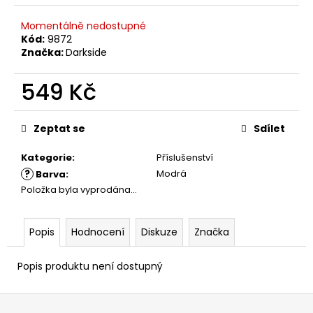
č
u
Momentálně nedostupné
j
Kód:
9872
e
Značka:
Darkside
m
e
549 Kč
Měrná
cena:
Zeptat se
Sdílet
Kategorie
:
Příslušenství
?
Modrá
Barva
:
Položka byla vyprodána…
Popis
Hodnocení
Diskuze
Značka
Popis produktu není dostupný
Z