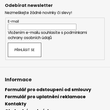
á
Odebírat newsletter
p
Nezmeškejte žádné novinky či slevy!
a
t
E-mail
í
Vložením e-mailu souhlasíte s
podmínkami
ochrany osobních údajů
PŘIHLÁSIT SE
Informace
Formulář pro odstoupení od smlouvy
Formulář pro uplatnění reklamace
Kontakty