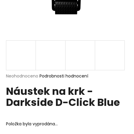
a
j
í
t
?
HLEDAT
Průměrné
Neohodnoceno
Podrobnosti hodnocení
hodnocení
Náustek na krk -
produktu
je
D
Darkside D-Click Blue
0,0
o
z
p
5
o
hvězdiček.
r
Položka byla vyprodána…
u