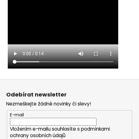
Z
á
Odebírat newsletter
p
Nezmeškejte žádné novinky či slevy!
a
t
E-mail
í
Vložením e-mailu souhlasíte s
podmínkami
ochrany osobních údajů