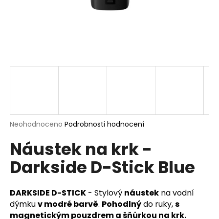
a
j
í
t
?
HLEDAT
Průměrné
Neohodnoceno
Podrobnosti hodnocení
hodnocení
Náustek na krk -
produktu
je
D
Darkside D-Stick Blue
0,0
o
z
p
5
o
hvězdiček.
DARKSIDE D-STICK
- Stylový
náustek
na vodní
r
dýmku
v modré barvě
.
Pohodlný
do ruky,
s
u
magnetickým pouzdrem a šňůrkou na krk.