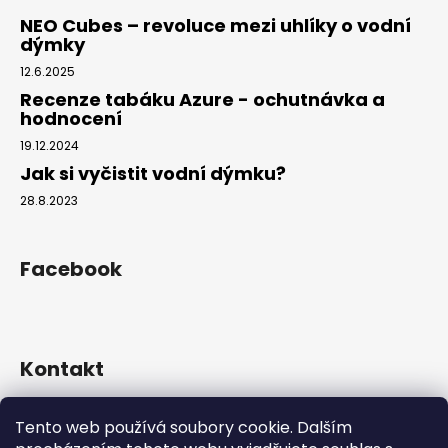
NEO Cubes – revoluce mezi uhlíky o vodní
dýmky
12.6.2025
Recenze tabáku Azure - ochutnávka a
hodnocení
19.12.2024
Jak si vyčistit vodní dýmku?
28.8.2023
Facebook
Kontakt
info
@
hookahgang.cz
Tento web používá soubory cookie. Dalším
+420 739 522 572