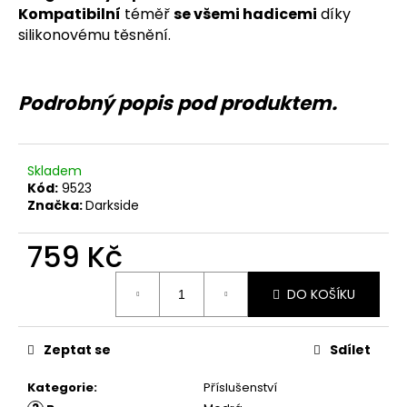
č
Kompatibilní
téměř
se všemi hadicemi
díky
u
silikonovému těsnění.
j
e
m
e
Podrobný popis pod produktem.
Skladem
Kód:
9523
Značka:
Darkside
759 Kč
Měrná
DO KOŠÍKU
cena:
Zeptat se
Sdílet
Kategorie
:
Příslušenství