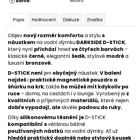
?
Modrá
Barva
:
Popis
Hodnocení
Diskuze
Značka
Objev
nový rozměr komfortu
a stylu
s
náustkem
na vodní dýmku
DARKSIDE D-STICK
,
který nyní
přichází
hned
ve čtyřech barvách
–
klasické
černé,
elegantní
šedé,
stylové
modré
a
luxusní
bronzové.
D-STICK není
jen
obyčejný
náustek.
V balení
najdeš
i
praktické magnetické pouzdro a
šňůrku na krk
, takže
ho můžeš mít kdykoliv po
ruce
– doma, na cestách i v lounge. Vyrobený je
z
kvalitních
a příjemných
materiálů,
které nejen
dobře vypadají, ale
skvěle
padnou do ruky.
Díky
silikonovému těsnění
je
D-STICK
kompatibilní
s
většinou běžně
používaných
nástků
na vodní dýmky. Ať už
hledáš praktický doplněk nebo stylový kousek