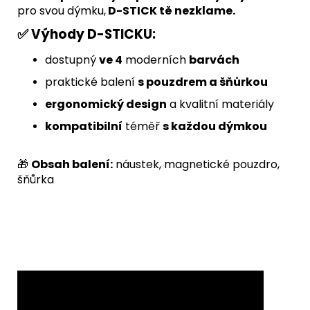
pro svou dýmku,
D-STICK tě nezklame.
✅ Výhody D-STICKU:
dostupný
ve 4
moderních
barvách
praktické balení
s pouzdrem a šňůrkou
ergonomický design
a kvalitní materiály
kompatibilní
téměř
s každou dýmkou
🎁
Obsah balení:
náustek, magnetické pouzdro,
šňůrka