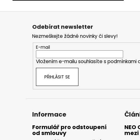
Z
á
Odebírat newsletter
p
Nezmeškejte žádné novinky či slevy!
a
t
E-mail
í
Vložením e-mailu souhlasíte s
podmínkami o
PŘIHLÁSIT SE
Informace
Člán
Formulář pro odstoupení
NEO 
od smlouvy
mezi 