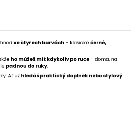
hned
ve čtyřech barvách
– klasické
černé,
takže
ho můžeš mít kdykoliv po ruce
– doma, na
le
padnou do ruky.
ky. Ať už
hledáš praktický doplněk nebo stylový