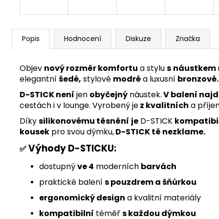
Popis
Hodnocení
Diskuze
Značka
Objev
nový rozměr komfortu
a stylu
s
náustkem
elegantní
šedé,
stylové
modré
a luxusní
bronzové.
D-STICK není
jen
obyčejný
náustek.
V balení najd
cestách i v lounge. Vyrobený je
z kvalitních
a příj
Díky
silikonovému těsnění
je
D-STICK
kompatibi
kousek
pro svou dýmku,
D-STICK tě nezklame.
Výhody D-STICKU:
✅
dostupný
ve 4
moderních
barvách
praktické balení
s pouzdrem a šňůrkou
ergonomický design
a kvalitní materiály
kompatibilní
téměř
s každou dýmkou