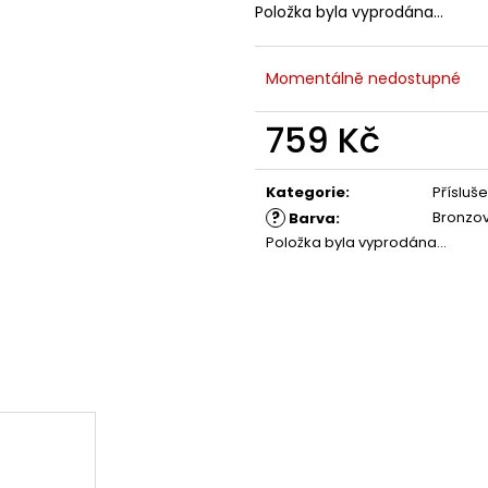
Položka byla vyprodána…
Momentálně nedostupné
759 Kč
Měrná
cena:
Kategorie
:
Přísluše
?
Bronzo
Barva
:
Položka byla vyprodána…