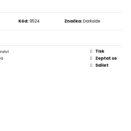
Kód:
9524
Značka:
Darkside
Tisk
nství
Zeptat se
vá
Sdílet