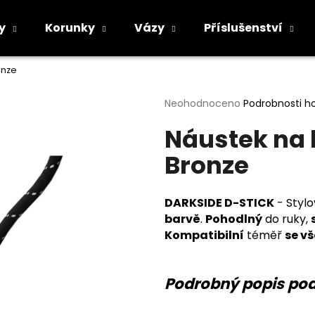
y
Korunky
Vázy
Příslušenství
onze
Co potřebujete najít?
Průměrné
Neohodnoceno
Podrobnosti h
hodnocení
Náustek na 
produktu
HLEDAT
je
Bronze
0,0
z
5
Doporučujeme
hvězdiček.
DARKSIDE D-STICK
- Styl
barvě
.
Pohodlný
do ruky,
Kompatibilní
téměř
se v
Podrobný popis po