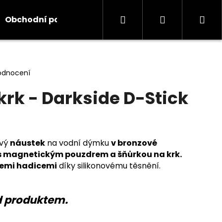
Hledat
Přihlášení
Ná
Obchodní podmínky
Kontakty
Informace
koš
odnocení
krk - Darkside D-Stick
ový
náustek
na vodní dýmku
v bronzové
s magnetickým pouzdrem a šňůrkou na krk.
šemi hadicemi
díky silikonovému těsnění.
d produktem.