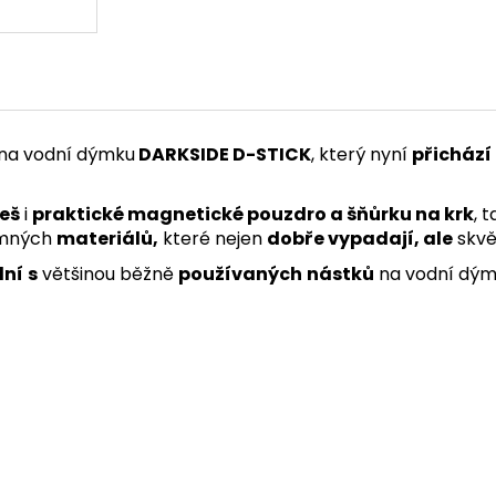
na vodní dýmku
DARKSIDE D-STICK
, který nyní
přichází
eš
i
praktické magnetické pouzdro a šňůrku na krk
, 
emných
materiálů,
které nejen
dobře vypadají, ale
skvě
lní
s
většinou běžně
používaných
nástků
na vodní dým