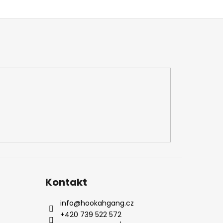
Kontakt
info
@
hookahgang.cz
+420 739 522 572