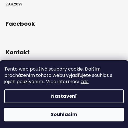
28.8.2023
Facebook
Kontakt
info
@
hookahgang.cz
Tento web používá soubory cookie. Dalším
+420 739 522 572
procházením tohoto webu vyjadřujete souhlas s
hookah_gang.cz/
jejich používáním.. Více informací
zde
.
Nastavení
Vytvořil Shoptet
Copyright 2026
Hookah Gang
. Všechna práva vyhrazena.
Souhlasím
Používáme
ověření věku Adulto