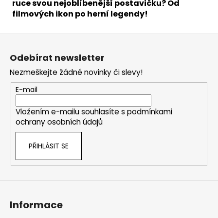
ruce svou nejoblíbenější postavičku? Od
filmových ikon po herní legendy!
Z
á
Odebírat newsletter
p
Nezmeškejte žádné novinky či slevy!
a
t
E-mail
í
Vložením e-mailu souhlasíte s
podmínkami
ochrany osobních údajů
PŘIHLÁSIT SE
Informace