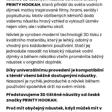
PRINTY HOOKAH
, která přináší do světa vodních
dýmek motivy inspirované filmy, hrami, seriály i
popkulturou. Motiv oblíbených Mimoňů dodá
vašemu náustku hravý vzhled a vykouzlí úsměv
nejen vám, ale i vašemu okolí.
Návlek je vyroben moderní technologií 3D tisku z
kvalitního materiálu, který je lehký, odolný a
vhodný pro každodenní používání. Stačí jej
jednoduše nasadit na klasický náustek vodní
dýmky a během několika vteřin proměníte běžný
náustek v originální doplněk.
Díky univerzálnímu provedení je kompatibilní
s téměř všemi běžně dostupnými náustky.
Nasazení je rychlé, jednoduché a návlek během
používání spolehlivě drží na svém místě.
Představujeme 3D tištěné náustky od české
značky PRINTY HOOKAH.
Proč mít obyčejný náustek, když můžeš mít v