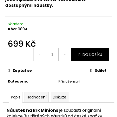
č
dostupnými náustky.
u
j
e
m
Skladem
e
Kód:
9804
699 Kč
Měrná
DO KOŠÍKU
cena:
Zeptat se
Sdílet
Kategorie
:
Příslušenství
Popis
Hodnocení
Diskuze
Náustek na krk Minions
je součástí originální
kolekce 3D tištěných náustků od české značky