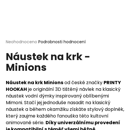
a
j
í
t
?
Průměrné
Neohodnoceno
Podrobnosti hodnocení
hodnocení
Náustek na krk -
produktu
je
Minions
0,0
HLEDAT
z
5
hvězdiček.
Náustek na krk Minions
od české značky
PRINTY
HOOKAH
je originální 3D tištěný návlek na klasický
D
náustek vodní dýmky inspirovaný oblíbenými
o
Mimoni. Stačí jej jednoduše nasadit na klasický
p
náustek a během okamžiku získáte stylový doplněk,
o
který zaujme každého fanouška této kultovní
r
animované série.
Díky univerzálnímu provedení
u
je kompatibilní s téměř všemi běžně