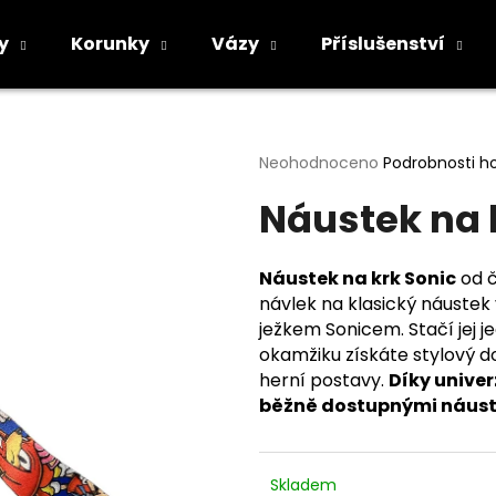
y
Korunky
Vázy
Příslušenství
Co potřebujete najít?
Průměrné
Neohodnoceno
Podrobnosti h
hodnocení
Náustek na 
produktu
HLEDAT
je
0,0
z
Náustek na krk Sonic
od 
5
Doporučujeme
návlek na klasický náuste
hvězdiček.
ježkem Sonicem. Stačí jej 
okamžiku získáte stylový d
herní postavy.
Díky unive
běžně dostupnými náust
Skladem