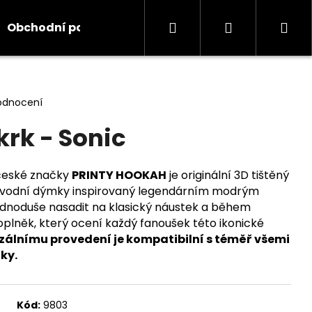
Hledat
Přihlášení
Ná
Obchodní podmínky
Kontakty
Informace
koš
odnocení
krk - Sonic
české značky
PRINTY HOOKAH
je originální 3D tištěný
k vodní dýmky inspirovaný legendárním modrým
jednoduše nasadit na klasický náustek a během
oplněk, který ocení každý fanoušek této ikonické
rzálnímu provedení je kompatibilní s téměř všemi
ky.
Kód:
9803