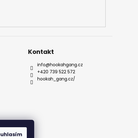
Kontakt
info
@
hookahgang.cz
+420 739 522 572
hookah_gang.cz/
ouhlasím