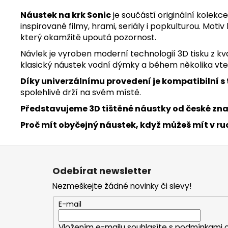
Náustek na krk Sonic
je součástí originální kolek
inspirované filmy, hrami, seriály i popkulturou. Mo
který okamžitě upoutá pozornost.
Návlek je vyroben moderní technologií 3D tisku z kva
klasický náustek vodní dýmky a během několika vte
Díky univerzálnímu provedení je kompatibilní 
spolehlivě drží na svém místě.
Představujeme 3D tištěné náustky od české zn
Proč mít obyčejný náustek, když můžeš mít v ru
Z
á
Odebírat newsletter
p
Nezmeškejte žádné novinky či slevy!
a
t
E-mail
í
Vložením e-mailu souhlasíte s
podmínkami o