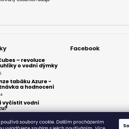
ky
Facebook
Cubes – revoluce
uhlíky o vodní dýmky
5
nze tabáku Azure -
tnávka a hodnocení
24
i vyčistit vodní
ku?
23
používá soubory cookie. Dalším procházením
S
 vyjadřujete souhlas s jejich používáním.. Více