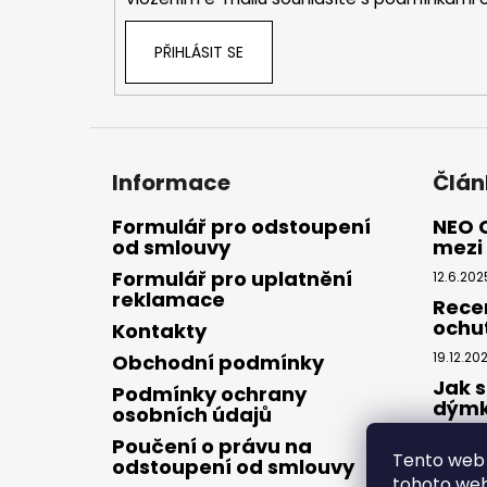
PŘIHLÁSIT SE
Informace
Člán
Formulář pro odstoupení
NEO 
od smlouvy
mezi 
Formulář pro uplatnění
12.6.202
reklamace
Rece
ochu
Kontakty
19.12.20
Obchodní podmínky
Jak s
Podmínky ochrany
dým
osobních údajů
28.8.20
Poučení o právu na
Tento web 
odstoupení od smlouvy
tohoto webu