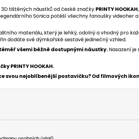
ce 3D tištěných náustků od české značky
PRINTY HOOKAH
tiv legendárního Sonica potěší všechny fanoušky videoher 
litního materiálu, který je lehký, odolný a vhodný pro ka
řin dodáte své dýmkařské sestavě jedinečný vzhled.
s téměř všemi běžně dostupnými náustky.
Nasazení je 
ačky PRINTY HOOKAH.
ce svou nejoblíbenější postavičku? Od filmových ikon
chrany osobních údajů