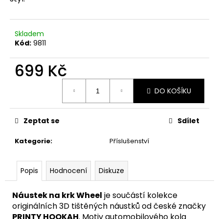
č
u
j
e
Skladem
m
Kód:
9811
e
699 Kč
Měrná
DO KOŠÍKU
cena:
Zeptat se
Sdílet
Kategorie
:
Příslušenství
Popis
Hodnocení
Diskuze
Náustek na krk Wheel
je součástí kolekce
originálních 3D tištěných náustků od české značky
PRINTY HOOKAH
. Motiv automobilového kola