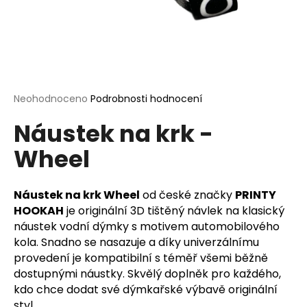
a
j
í
t
?
Průměrné
Neohodnoceno
Podrobnosti hodnocení
hodnocení
Náustek na krk -
produktu
je
Wheel
0,0
HLEDAT
z
5
hvězdiček.
Náustek na krk Wheel
od české značky
PRINTY
HOOKAH
je originální 3D tištěný návlek na klasický
D
náustek vodní dýmky s motivem automobilového
o
kola. Snadno se nasazuje a díky univerzálnímu
p
provedení je kompatibilní s téměř všemi běžně
o
dostupnými náustky. Skvělý doplněk pro každého,
r
kdo chce dodat své dýmkařské výbavě originální
u
styl.