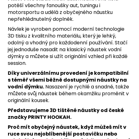
potěší všechny fanoušky aut, tuningu i
motorsportu a udělá z obyčejného náustku
nepřehlédnutelný doplněk.
Návlek je vyroben pomocí moderní technologie
3D tisku z kvalitního materiálu, který je lehký,
odolný a vhodný pro každodenní používání. Stačí
jej jednoduše nasadit na klasický náustek vodní
dýmky a můžete si užít originální vzhled při každé
session.
Díky univerzálnímu provedení je kompatibilní
s téměř všemi běžně dostupnými náustky na
vodní dýmku.
Nasazení je rychlé a snadné, takže
můžete svůj náustek během okamžiku proměnit v
originální kousek.
Představujeme 3D tištěné náustky od české
značky PRINTY HOOKAH.
Proč mít obyčejný náustek, když můžeš mít v
ruce svou nejoblíbenější postavičku nebo