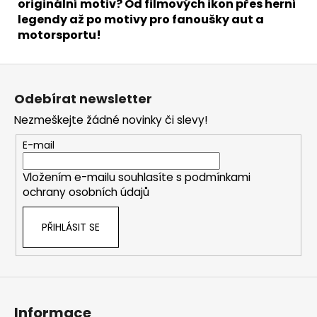
originální motiv? Od filmových ikon přes herní
legendy až po motivy pro fanoušky aut a
motorsportu!
Z
á
Odebírat newsletter
p
Nezmeškejte žádné novinky či slevy!
a
t
E-mail
í
Vložením e-mailu souhlasíte s
podmínkami
ochrany osobních údajů
PŘIHLÁSIT SE
Informace