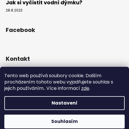
Jak si vyčistit vodní dýmku?
28.8.2023
Facebook
Kontakt
info
@
hookahgang.cz
Tento web používá soubory cookie. Dalším
+420 739 522 572
procházením tohoto webu vyjadřujete souhlas s
hookah_gang.cz/
jejich používáním.. Více informací
zde
.
Nastavení
Vytvořil Shoptet
Copyright 2026
Hookah Gang
. Všechna práva vyhrazena.
Souhlasím