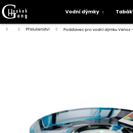
K
o
Vodní dýmky
Tabák
Zpět
Zpět
š
do
do
í
Přejít
Domů
Příslušenství
Podstavec pro vodní dýmku Venoz -
na
k
obchodu
obchodu
obsah