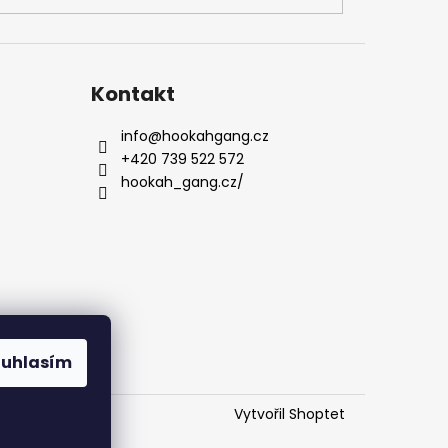
Kontakt
info
@
hookahgang.cz
+420 739 522 572
hookah_gang.cz/
ouhlasím
Vytvořil Shoptet