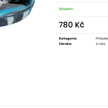
Skladem
780 Kč
Měrná
cena:
Kategorie
:
Přísluše
Záruka
:
2 roky