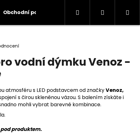
Hledat
Přihlášení
Ná
Obchodní podmínky
Kontakty
Informace
koš
odnocení
ro vodní dýmku Venoz -
e
u atmosféru s LED podstavcem od značky
Venoz,
pojení s čirou skleněnou vázou. S balením získáte i
i snadno mohli vybrat barevné kombinace.
la.
u pod produktem.