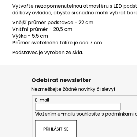
Vytvořte nezapomenutelnou atmosféru s LED pod
dálkový ovladač, abyste si snadno mohli vybrat ba
Vnější průměr podstavce - 22 cm
Vnitřní průměr - 20,5 cm
Výška - 5,5 cm
Průměr světelného talíře je cca 7 cm
Podstavec je vyroben ze skla.
Z
á
Odebírat newsletter
p
Nezmeškejte žádné novinky či slevy!
a
t
E-mail
í
Vložením e-mailu souhlasíte s
podmínkami o
PŘIHLÁSIT SE