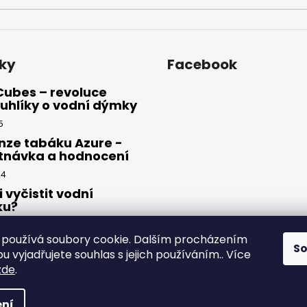
ky
Facebook
Cubes – revoluce
uhlíky o vodní dýmky
5
nze tabáku Azure -
tnávka a hodnocení
24
i vyčistit vodní
ku?
23
používá soubory cookie. Dalším procházením
S
 vyjadřujete souhlas s jejich používáním.. Více
zde
.
yhrazena.
ní