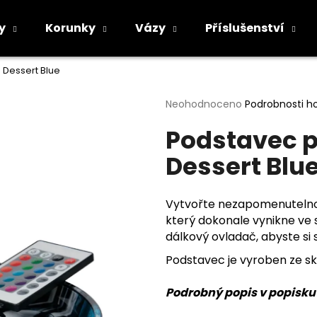
y
Korunky
Vázy
Příslušenství
 Dessert Blue
Co potřebujete najít?
Průměrné
Neohodnoceno
Podrobnosti h
hodnocení
Podstavec p
produktu
HLEDAT
je
Dessert Blu
0,0
z
5
Doporučujeme
hvězdiček.
Vytvořte nezapomenutelno
který dokonale vynikne ve s
dálkový ovladač, abyste s
Podstavec je vyroben ze sk
Podrobný popis v popisk