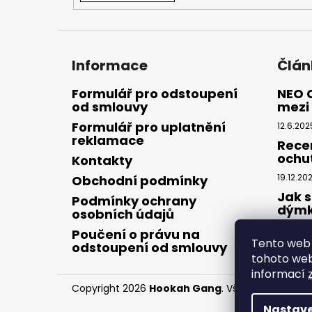
Informace
Člán
Formulář pro odstoupení
NEO 
od smlouvy
mezi 
Formulář pro uplatnění
12.6.202
reklamace
Rece
ochu
Kontakty
19.12.20
Obchodní podmínky
Jak s
Podmínky ochrany
dým
osobních údajů
28.8.20
Poučení o právu na
Tento web 
odstoupení od smlouvy
tohoto webu
informací
Copyright 2026
Hookah Gang
. Všechna práva v
Nastave